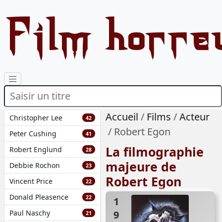
Film horre
Accueil
Films
Acteur
Christopher Lee
42
Robert Egon
Peter Cushing
41
La filmographie
Robert Englund
28
majeure de
Debbie Rochon
23
Robert Egon
Vincent Price
22
Donald Pleasence
22
1991
Paul Naschy
21