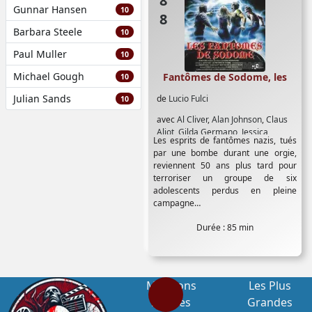
Gunnar Hansen
10
Barbara Steele
10
Paul Muller
10
Michael Gough
Fantômes de Sodome, les
10
Julian Sands
de
Lucio Fulci
10
avec
Al Cliver
,
Alan Johnson
,
Claus
Aliot
,
Gilda Germano
,
Jessica
Les esprits de fantômes nazis, tués
Moore
,
Robert Egon
,
Sebastian
par une bombe durant une orgie,
Harrison
,
Teresa Razzouti
reviennent 50 ans plus tard pour
terroriser un groupe de six
adolescents perdus en pleine
campagne…
Durée : 85 min
Mentions
Les Plus
Légales
Grandes