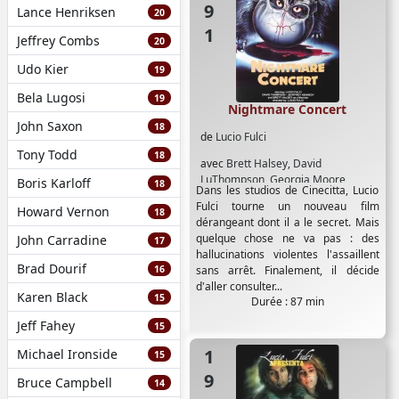
Lance Henriksen
20
Jeffrey Combs
20
Udo Kier
19
Bela Lugosi
19
Nightmare Concert
John Saxon
18
de
Lucio Fulci
Tony Todd
18
avec
Brett Halsey
,
David
LµThompson
,
Georgia Moore
,
Boris Karloff
18
Dans les studios de Cinecitta, Lucio
Jeoffrey Kennedy
,
Judy Morrow
,
Fulci tourne un nouveau film
Howard Vernon
Layla Frank
,
Lubka Lensi
,
Lucio Fulci
,
18
dérangeant dont il a le secret. Mais
Malisa Longo
,
Marco di Stefano
,
quelque chose ne va pas : des
John Carradine
17
Maurice Poli
,
Paul Müller
,
Ria De
hallucinations violentes l'assaillent
Simone
,
Robert Egon
,
Sacha
Brad Dourif
16
sans arrêt. Finalement, il décide
Darwin
,
Shillett Angel
d'aller consulter...
Karen Black
15
Durée : 87 min
Jeff Fahey
15
1989
Michael Ironside
15
Bruce Campbell
14