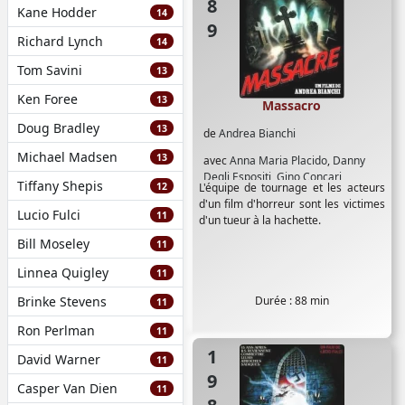
Kane Hodder
14
Richard Lynch
14
Tom Savini
13
Ken Foree
13
Massacro
Doug Bradley
13
de
Andrea Bianchi
Michael Madsen
13
avec
Anna Maria Placido
,
Danny
Degli Espositi
,
Gino Concari
,
Tiffany Shepis
12
L'équipe de tournage et les acteurs
Maurice Poli
,
Patrizia Falcone
,
Paul
d'un film d'horreur sont les victimes
Muller
,
Pier Maria Cecchini
,
Robert
Lucio Fulci
11
d'un tueur à la hachette.
Egon
,
Silvia Conti
Bill Moseley
11
Linnea Quigley
11
Brinke Stevens
Durée : 88 min
11
Ron Perlman
11
1988
David Warner
11
Casper Van Dien
11