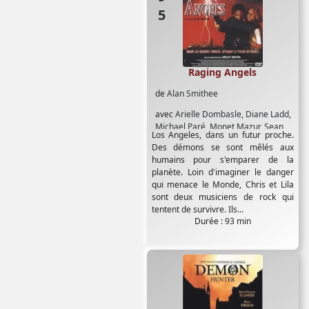
Raging Angels
de
Alan Smithee
avec
Arielle Dombasle
,
Diane Ladd
,
Michael Paré
,
Monet Mazur
,
Sean
Los Angeles, dans un futur proche.
Patrick Flanery
,
Shelley Winters
Des démons se sont mêlés aux
humains pour s'emparer de la
planète. Loin d'imaginer le danger
qui menace le Monde, Chris et Lila
sont deux musiciens de rock qui
tentent de survivre. Ils...
Durée : 93 min