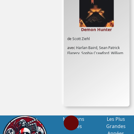
Demon Hunter
de
Scott Ziehl
avec
Harlan Baird
,
Sean Patrick
Flanery
,
Sophia Crawford
,
William
Bassett
Mentions
Les Plus
Légales
Grandes
Années