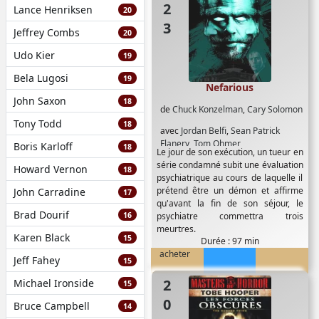
Lance Henriksen
20
Jeffrey Combs
20
Udo Kier
19
Bela Lugosi
19
Nefarious
John Saxon
18
de
Chuck Konzelman
,
Cary Solomon
Tony Todd
18
avec
Jordan Belfi
,
Sean Patrick
Flanery
,
Tom Ohmer
Boris Karloff
18
Le jour de son exécution, un tueur en
série condamné subit une évaluation
Howard Vernon
18
psychiatrique au cours de laquelle il
prétend être un démon et affirme
John Carradine
17
qu'avant la fin de son séjour, le
Brad Dourif
16
psychiatre commettra trois
meurtres.
Karen Black
15
Durée : 97 min
acheter
Jeff Fahey
15
2006
Michael Ironside
15
Bruce Campbell
14