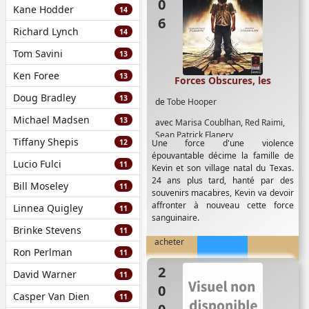
Kane Hodder
14
Richard Lynch
14
Tom Savini
13
Ken Foree
13
Forces Obscures, les
Doug Bradley
13
de
Tobe Hooper
Michael Madsen
13
avec
Marisa Coublhan
,
Red Raimi
,
Sean Patrick Flanery
Tiffany Shepis
12
Une force d'une violence
épouvantable décime la famille de
Lucio Fulci
11
Kevin et son village natal du Texas.
24 ans plus tard, hanté par des
Bill Moseley
11
souvenirs macabres, Kevin va devoir
affronter à nouveau cette force
Linnea Quigley
11
sanguinaire.
Brinke Stevens
11
acheter
Ron Perlman
11
2005
David Warner
11
Casper Van Dien
11