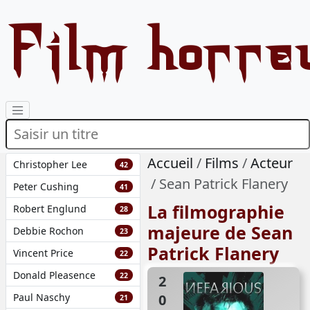
Film horre
Accueil
Films
Acteur
Christopher Lee
42
Sean Patrick Flanery
Peter Cushing
41
La filmographie
Robert Englund
28
majeure de Sean
Debbie Rochon
23
Patrick Flanery
Vincent Price
22
Donald Pleasence
22
2023
Paul Naschy
21