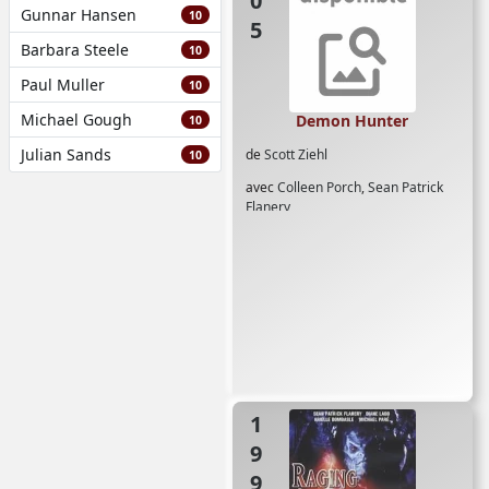
Gunnar Hansen
10
Barbara Steele
10
Paul Muller
10
Michael Gough
Demon Hunter
10
Julian Sands
de
Scott Ziehl
10
avec
Colleen Porch
,
Sean Patrick
Flanery
1995