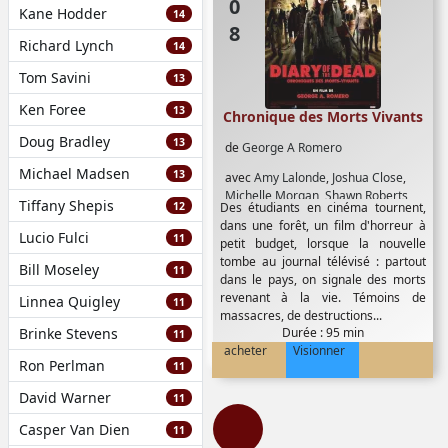
Kane Hodder
14
Richard Lynch
14
Tom Savini
13
Ken Foree
13
Chronique des Morts Vivants
Doug Bradley
13
de
George A Romero
Michael Madsen
13
avec
Amy Lalonde
,
Joshua Close
,
Michelle Morgan
,
Shawn Roberts
Tiffany Shepis
12
Des étudiants en cinéma tournent,
dans une forêt, un film d'horreur à
Lucio Fulci
11
petit budget, lorsque la nouvelle
tombe au journal télévisé : partout
Bill Moseley
11
dans le pays, on signale des morts
revenant à la vie. Témoins de
Linnea Quigley
11
massacres, de destructions...
Brinke Stevens
Durée : 95 min
11
acheter
Visionner
Ron Perlman
11
David Warner
11
Casper Van Dien
11