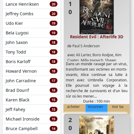
Lance Henriksen
20
Jeffrey Combs
20
Udo Kier
19
Bela Lugosi
19
Resident Evil : Afterlife 3D
John Saxon
18
de
Paul S Anderson
Tony Todd
18
avec
Ali Larter
,
Boris Kodjoe
,
Kim
Coates
,
Milla Jovovich
,
Shawn
Boris Karloff
18
Dans un monde ravagé par un virus,
Roberts
,
Wentworth Miller
transformant ses victimes en morts-
Howard Vernon
18
vivants, Alice continue sa lutte à
mort avec Umbrella Corporation.
John Carradine
17
Elle poursuit son voyage à la
Brad Dourif
16
recherche de survivants et d'un lieu
sûr où les mener....
Karen Black
15
Durée : 100 min
acheter
Visionner
Voir ba
Jeff Fahey
15
2008
Michael Ironside
15
Bruce Campbell
14