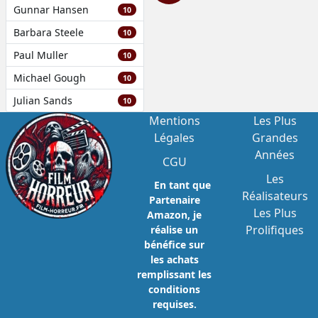
Gunnar Hansen
10
Barbara Steele
10
Paul Muller
10
Michael Gough
10
Julian Sands
10
Mentions
Les Plus
Légales
Grandes
Années
CGU
Les
En tant que
Réalisateurs
Partenaire
Les Plus
Amazon, je
Prolifiques
réalise un
bénéfice sur
les achats
remplissant les
conditions
requises.