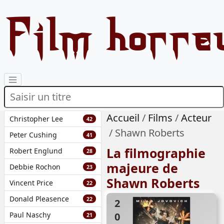
Film horre
Accueil
Films
Acteur
Christopher Lee
42
Shawn Roberts
Peter Cushing
41
La filmographie
Robert Englund
28
majeure de
Debbie Rochon
23
Shawn Roberts
Vincent Price
22
Donald Pleasence
22
2010
Paul Naschy
21