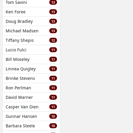
Tom Savini
13
Ken Foree
13
Doug Bradley
13
Michael Madsen
13
Tiffany Shepis
12
Lucio Fulci
11
Bill Moseley
11
Linnea Quigley
11
Brinke Stevens
11
Ron Perlman
11
David Warner
11
Casper Van Dien
11
Gunnar Hansen
10
Barbara Steele
10