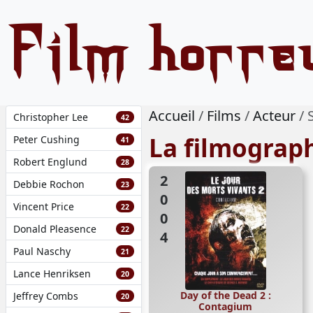
Film horre
Accueil
Films
Acteur
Christopher Lee
42
La filmograp
Peter Cushing
41
Robert Englund
28
2004
Debbie Rochon
23
Vincent Price
22
Donald Pleasence
22
Paul Naschy
21
Lance Henriksen
20
Day of the Dead 2 :
Jeffrey Combs
20
Contagium