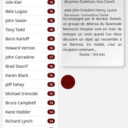
de
James Dudelson
,
Ana Clavell
Udo Kier
19
avec
John Freedom Henry
,
Laurie
Bela Lugosi
19
Baranyay
,
Samantha Clarke
,
Accompagné par le docteur Donvin,
John Saxon
Stephan Wolfert
,
Steve Colosi
18
un groupe de détenus du Ravenside
Memorial Hospital sont en train de
Tony Todd
18
nettoyer un ravin quand l'un d'eux
Boris Karloff
18
découvre un objet qui ressemble à
un thermos. En réalité, c'est un
Howard Vernon
18
récipient contenant...
Durée : 103 min
John Carradine
17
Brad Dourif
16
Karen Black
15
Jeff Fahey
15
Michael Ironside
15
Bruce Campbell
14
Kane Hodder
14
Richard Lynch
14