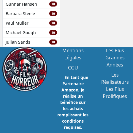
Gunnar Hansen
10
Barbara Steele
10
Paul Muller
10
Michael Gough
10
Julian Sands
10
Mentions
Les Plus
Légales
Grandes
Années
CGU
Les
En tant que
Réalisateurs
Partenaire
Les Plus
Amazon, je
Prolifiques
réalise un
bénéfice sur
les achats
remplissant les
conditions
requises.