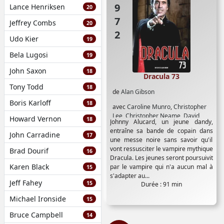
1972
Lance Henriksen
20
Jeffrey Combs
20
Udo Kier
19
Bela Lugosi
19
John Saxon
18
Dracula 73
Tony Todd
18
de
Alan Gibson
Boris Karloff
18
avec
Caroline Munro
,
Christopher
Lee
,
Christopher Neame
,
David
Howard Vernon
18
Johnny Alucard, un jeune dandy,
Andrews
,
Janet Key
,
Larry Bowers
,
entraîne sa bande de copain dans
Marcha Hunt
,
Michael Coles
,
John Carradine
17
une messe noire sans savoir qu'il
Michael Kitchen
,
Peter Cushing
,
vont ressusciter le vampire mythique
Brad Dourif
16
Philip Minner
,
Stephanie Beacham
,
Dracula. Les jeunes seront poursuivit
William Ellis
Karen Black
par le vampire qui n'a aucun mal à
15
s'adapter au...
Jeff Fahey
15
Durée : 91 min
Michael Ironside
15
Bruce Campbell
14