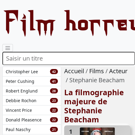
Film horre
Accueil
Films
Acteur
Christopher Lee
42
Stephanie Beacham
Peter Cushing
41
La filmographie
Robert Englund
28
majeure de
Debbie Rochon
23
Stephanie
Vincent Price
22
Beacham
Donald Pleasence
22
Paul Naschy
21