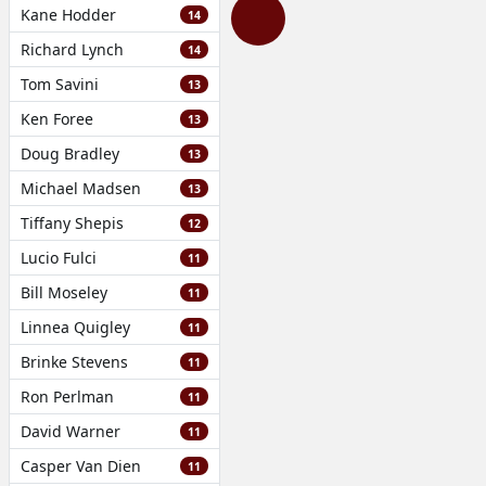
Kane Hodder
14
Richard Lynch
14
Tom Savini
13
Ken Foree
13
Doug Bradley
13
Michael Madsen
13
Tiffany Shepis
12
Lucio Fulci
11
Bill Moseley
11
Linnea Quigley
11
Brinke Stevens
11
Ron Perlman
11
David Warner
11
Casper Van Dien
11