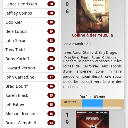
Lance Henriksen
20
Jeffrey Combs
20
Udo Kier
19
Bela Lugosi
19
Colline à des Yeux, la
John Saxon
18
de
Alexandre Aja
Tony Todd
18
avec
Aaron Stanford
,
Billy Drago
,
Dan Byrd
,
Emilie Ravin
,
Kathleen
Boris Karloff
18
Une famille part en vacances sur les
Quinlan
,
Michael Bailey Smith
,
routes de Californie. Aux abords
Howard Vernon
Robert Joy
,
Ted Levine
18
d'une ancienne zone militaire
perdue en plein désert, une route
John Carradine
17
isolée les conduit vers le pire des
Brad Dourif
16
cauchemars…
Karen Black
15
Durée : 103 min
acheter
Jeff Fahey
15
1994
Michael Ironside
15
Bruce Campbell
14