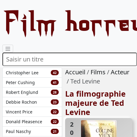
Film horre
Accueil
Films
Acteur
Christopher Lee
42
Ted Levine
Peter Cushing
41
La filmographie
Robert Englund
28
majeure de Ted
Debbie Rochon
23
Levine
Vincent Price
22
Donald Pleasence
22
2006
Paul Naschy
21