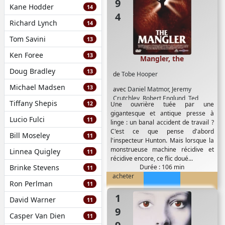
Kane Hodder
14
Richard Lynch
14
Tom Savini
13
Ken Foree
13
Mangler, the
Doug Bradley
13
de
Tobe Hooper
Michael Madsen
13
avec
Daniel Matmor
,
Jeremy
Crutchley
,
Robert Englund
,
Ted
Tiffany Shepis
12
Une ouvrière tuée par une
Levine
,
Vanessa Pike
gigantesque et antique presse à
Lucio Fulci
11
linge : un banal accident de travail ?
C'est ce que pense d'abord
Bill Moseley
11
l'inspecteur Hunton. Mais lorsque la
monstrueuse machine récidive et
Linnea Quigley
11
récidive encore, ce flic doué...
Brinke Stevens
Durée : 106 min
11
acheter
Ron Perlman
11
1991
David Warner
11
Casper Van Dien
11