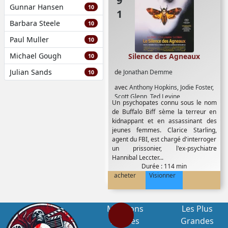
Gunnar Hansen
10
Barbara Steele
10
Paul Muller
10
Michael Gough
Silence des Agneaux
10
Julian Sands
de
Jonathan Demme
10
avec
Anthony Hopkins
,
Jodie Foster
,
Scott Glenn
,
Ted Levine
Un psychopates connu sous le nom
de Buffalo Biff sème la terreur en
kidnappant et en assassinant des
jeunes femmes. Clarice Starling,
agent du FBI, est chargé d'interroger
un prissonier, l'ex-psychiatre
Hannibal Leccter...
Durée : 114 min
acheter
Visionner
Mentions
Les Plus
Légales
Grandes