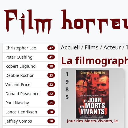
Film horre
Accueil
Films
Acteur
Christopher Lee
42
La filmograp
Peter Cushing
41
Robert Englund
28
1985
Debbie Rochon
23
Vincent Price
22
Donald Pleasence
22
Paul Naschy
21
Lance Henriksen
20
Jour des Morts-Vivants, le
Jeffrey Combs
20