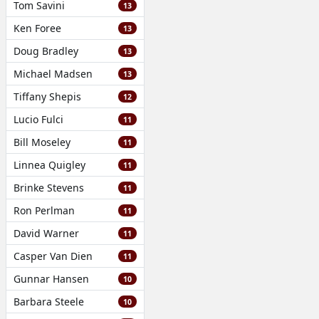
Tom Savini
13
Ken Foree
13
Doug Bradley
13
Michael Madsen
13
Tiffany Shepis
12
Lucio Fulci
11
Bill Moseley
11
Linnea Quigley
11
Brinke Stevens
11
Ron Perlman
11
David Warner
11
Casper Van Dien
11
Gunnar Hansen
10
Barbara Steele
10