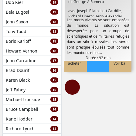
de
George A Romero
Udo Kier
19
avec
Joseph Pilato
,
Lori Cardille
,
Bela Lugosi
19
Richard Liberty
,
Terry Alexander
Les morts-vivants se sont emparées
John Saxon
18
du monde. La situation est
désespérée pour un groupe de
Tony Todd
18
scientifiques et de militaires réfugiés
Boris Karloff
18
dans un silo à missiles. Les vivres
sont presque épuisés tout comme
Howard Vernon
18
les munitions et les...
Durée : 92 min
John Carradine
17
acheter
Voir ba
Brad Dourif
16
Karen Black
15
Jeff Fahey
15
Michael Ironside
15
Bruce Campbell
14
Kane Hodder
14
Richard Lynch
14