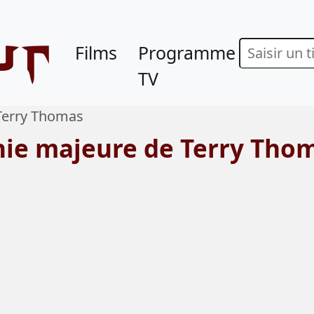
ur
Films
Programme
TV
Terry Thomas
hie majeure de Terry Tho