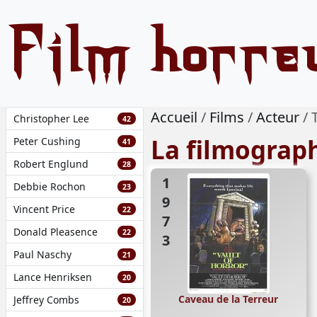
Film horre
Accueil
Films
Acteur
Christopher Lee
42
La filmograp
Peter Cushing
41
Robert Englund
28
1973
Debbie Rochon
23
Vincent Price
22
Donald Pleasence
22
Paul Naschy
21
Lance Henriksen
20
Caveau de la Terreur
Jeffrey Combs
20