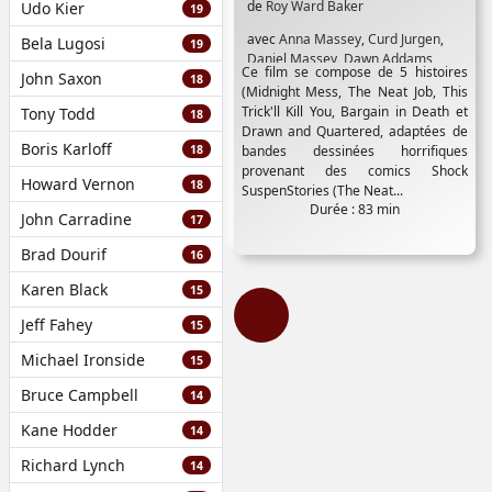
de
Roy Ward Baker
Udo Kier
19
avec
Anna Massey
,
Curd Jurgen
,
Bela Lugosi
19
Daniel Massey
,
Dawn Addams
,
Ce film se compose de 5 histoires
John Saxon
Denholm Elliott
,
Edward Judd
,
Glynis
18
(Midnight Mess, The Neat Job, This
Johns
,
Michael Craig
,
Robin Nedwell
,
Trick'll Kill You, Bargain in Death et
Tony Todd
18
Terry Thomas
,
Tom Baker
Drawn and Quartered, adaptées de
Boris Karloff
18
bandes dessinées horrifiques
provenant des comics Shock
Howard Vernon
18
SuspenStories (The Neat...
Durée : 83 min
John Carradine
17
Brad Dourif
16
Karen Black
15
Jeff Fahey
15
Michael Ironside
15
Bruce Campbell
14
Kane Hodder
14
Richard Lynch
14