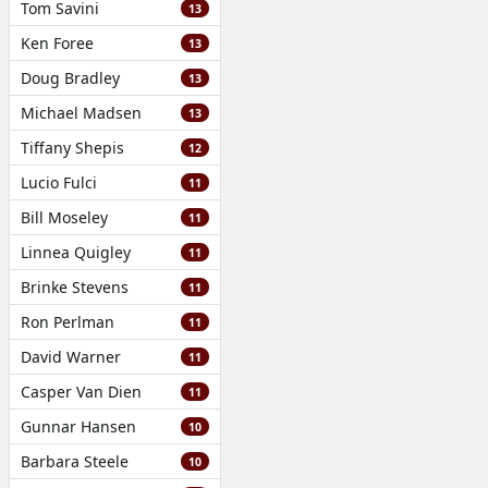
Tom Savini
13
Ken Foree
13
Doug Bradley
13
Michael Madsen
13
Tiffany Shepis
12
Lucio Fulci
11
Bill Moseley
11
Linnea Quigley
11
Brinke Stevens
11
Ron Perlman
11
David Warner
11
Casper Van Dien
11
Gunnar Hansen
10
Barbara Steele
10