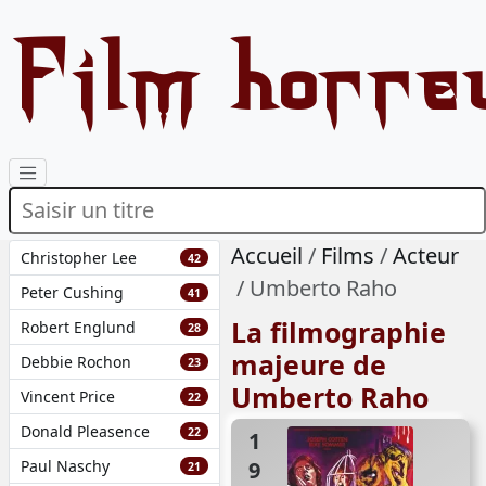
Film horre
Accueil
Films
Acteur
Christopher Lee
42
Umberto Raho
Peter Cushing
41
La filmographie
Robert Englund
28
majeure de
Debbie Rochon
23
Umberto Raho
Vincent Price
22
Donald Pleasence
22
1972
Paul Naschy
21