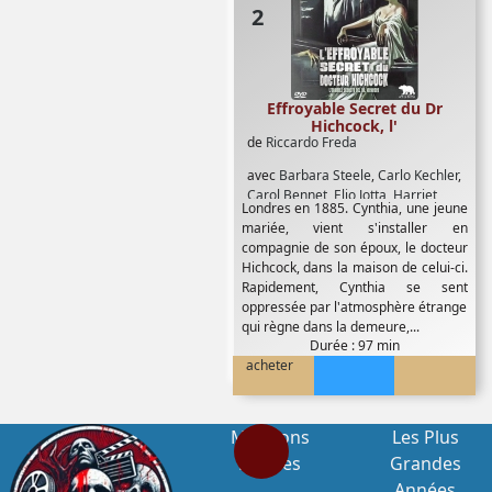
Effroyable Secret du Dr
Hichcock, l'
de
Riccardo Freda
avec
Barbara Steele
,
Carlo Kechler
,
Carol Bennet
,
Elio Jotta
,
Harriet
Londres en 1885. Cynthia, une jeune
Medin
,
Leonard Elliott
,
Peter
mariée, vient s'installer en
Baldwin
,
Reginald Price Anderson
,
compagnie de son époux, le docteur
Umberto Raho
Hichcock, dans la maison de celui-ci.
Rapidement, Cynthia se sent
oppressée par l'atmosphère étrange
qui règne dans la demeure,...
Durée : 97 min
acheter
Mentions
Les Plus
Légales
Grandes
Années