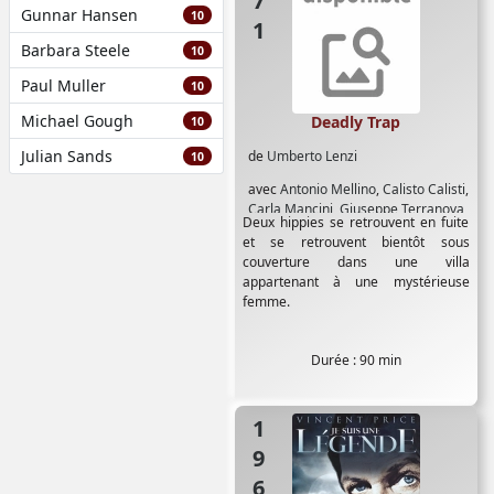
Gunnar Hansen
10
Barbara Steele
10
Paul Muller
10
Michael Gough
Deadly Trap
10
Julian Sands
de
Umberto Lenzi
10
avec
Antonio Mellino
,
Calisto Calisti
,
Carla Mancini
,
Giuseppe Terranova
,
Deux hippies se retrouvent en fuite
Irene Papas
,
Jacques Stany
,
Michel
et se retrouvent bientôt sous
Bardinet
,
Ornella Muti
,
Ray
couverture dans une villa
Lovelock
,
Sal Borgese
,
Ugo Adinolfi
,
appartenant à une mystérieuse
Umberto D'Orsi
,
Umberto Raho
femme.
Durée : 90 min
1964