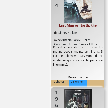
Last Man on Earth, the
de
Sidney Salkow
avec
Antonio Corevi
,
Christi
Courtland
,
Emma Danieli
,
Ettore
Robert se réveille comme tous les
Ribotta
,
Franca Bettoia
,
Giacomo
matins depuis maintenant 3 ans. Il
Rossi-Stuart
,
Umberto Raho
,
Vincent
est le dernier survivant d'une
Price
épidémie qui a causé la perte de
l'humanité.
Durée : 86 min
acheter
Visionner
1962