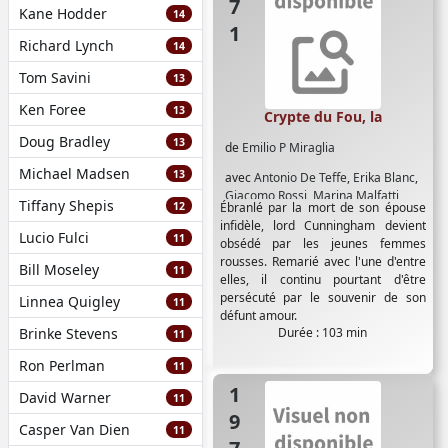
Kane Hodder
14
Richard Lynch
14
Tom Savini
13
Ken Foree
13
Crypte du Fou, la
Doug Bradley
13
de
Emilio P Miraglia
Michael Madsen
13
avec
Antonio De Teffe
,
Erika Blanc
,
Giacomo Rossi
,
Marina Malfatti
,
Tiffany Shepis
12
Ébranlé par la mort de son épouse
Roberto Maldera
,
Rod Murdock
,
infidèle, lord Cunningham devient
Umberto Raho
Lucio Fulci
11
obsédé par les jeunes femmes
rousses. Remarié avec l'une d'entre
Bill Moseley
11
elles, il continu pourtant d'être
persécuté par le souvenir de son
Linnea Quigley
11
défunt amour.
Brinke Stevens
Durée : 103 min
11
Ron Perlman
11
1971
David Warner
11
Casper Van Dien
11