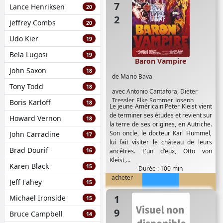
Lance Henriksen
20
Jeffrey Combs
20
Udo Kier
19
Bela Lugosi
19
Baron Vampire
John Saxon
18
de
Mario Bava
Tony Todd
18
avec
Antonio Cantafora
,
Dieter
Tressler
,
Elke Sommer
,
Joseph
Boris Karloff
18
Le jeune Américain Peter Kleist vient
Cotten
,
Luciano Pigozzi
,
Massimo
de terminer ses études et revient sur
Howard Vernon
Girotti
,
Rada Rassimov
,
Umberto
18
la terre de ses origines, en Autriche.
Raho
Son oncle, le docteur Karl Hummel,
John Carradine
17
lui fait visiter le château de leurs
Brad Dourif
16
ancêtres. L'un d'eux, Otto von
Kleist,...
Karen Black
15
Durée : 100 min
acheter
Jeff Fahey
15
1971
Michael Ironside
15
Bruce Campbell
14