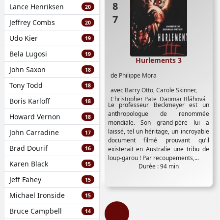
Lance Henriksen
20
Jeffrey Combs
20
Udo Kier
19
Bela Lugosi
19
Hurlements 3
John Saxon
18
de
Philippe Mora
Tony Todd
18
avec
Barry Otto
,
Carole Skinner
,
Christopher Pate
,
Dagmar Bláhová
,
Boris Karloff
18
Le professeur Beckmeyer est un
Deby Wightman
,
Frank Thring
,
anthropologue de renommée
Howard Vernon
Glenda Linscott
,
Imogen Annesley
,
18
mondiale. Son grand-père lui a
Jenny Vuletic
,
Jerome Patillo
,
Leigh
laissé, tel un héritage, un incroyable
John Carradine
17
Biolos
,
Max Fairchild
,
Michael Pate
,
document filmé prouvant qu’il
Ralph Cotterill
,
William Yang
Brad Dourif
16
existerait en Australie une tribu de
loup-garou ! Par recoupements,...
Karen Black
15
Durée : 94 min
Jeff Fahey
15
Michael Ironside
15
Bruce Campbell
14