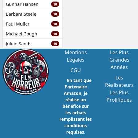
Gunnar Hansen
10
Barbara Steele
10
Paul Muller
10
Michael Gough
10
Julian Sands
10
Mentions
Les Plus
Légales
Grandes
Années
CGU
Les
En tant que
Réalisateurs
Partenaire
Les Plus
Amazon, je
Prolifiques
réalise un
bénéfice sur
les achats
remplissant les
conditions
requises.