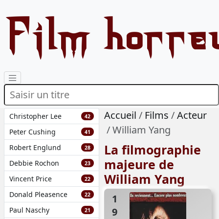
Film horre
Accueil
Films
Acteur
Christopher Lee
42
William Yang
Peter Cushing
41
La filmographie
Robert Englund
28
majeure de
Debbie Rochon
23
William Yang
Vincent Price
22
Donald Pleasence
22
1987
Paul Naschy
21