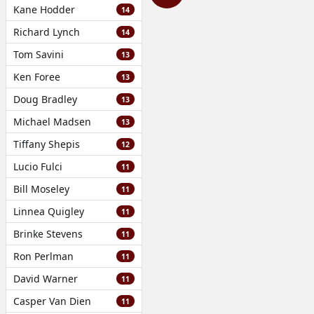
Kane Hodder
14
Richard Lynch
14
Tom Savini
13
Ken Foree
13
Doug Bradley
13
Michael Madsen
13
Tiffany Shepis
12
Lucio Fulci
11
Bill Moseley
11
Linnea Quigley
11
Brinke Stevens
11
Ron Perlman
11
David Warner
11
Casper Van Dien
11