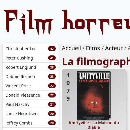
Film horre
Accueil
Films
Acteur
Christopher Lee
42
La filmograp
Peter Cushing
41
Robert Englund
28
1979
Debbie Rochon
23
Vincent Price
22
Donald Pleasence
22
Paul Naschy
21
Lance Henriksen
20
Amityville : La Maison du
Jeffrey Combs
20
Diable