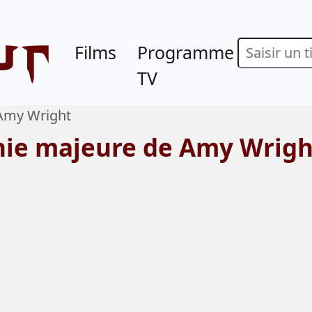
ur
Films
Programme
TV
Amy Wright
hie majeure de Amy Wrigh