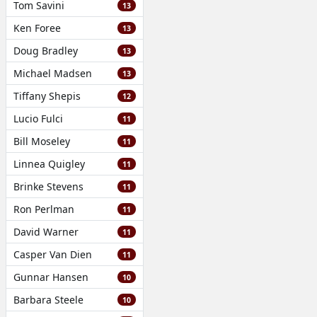
Tom Savini
13
Ken Foree
13
Doug Bradley
13
Michael Madsen
13
Tiffany Shepis
12
Lucio Fulci
11
Bill Moseley
11
Linnea Quigley
11
Brinke Stevens
11
Ron Perlman
11
David Warner
11
Casper Van Dien
11
Gunnar Hansen
10
Barbara Steele
10