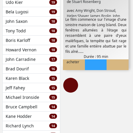
de
Stuart Rosenberg
Udo Kier
19
avec
Amy Wright
,
Don Stroud
,
Bela Lugosi
19
Helen Shaver
,
James Brolin
,
John
Le film commence sur l'image d'une
John Saxon
Larch
,
K.CµMartel
,
Margot Kidder
,
18
sinistre maison de Long Island. Deux
Meeno Peluce
,
Michael Sacks
,
fenêtres allumées à l'étage qui
Tony Todd
18
Murray Hamilton
,
Natasha Ryan
,
ressemblent à une paire d'yeux
Rod Steiger
Boris Karloff
18
maléfiques, la tempête qui fait rage
et une famille entière abattue par le
Howard Vernon
18
fils aîné…...
Durée : 95 min
John Carradine
17
acheter
Brad Dourif
16
Karen Black
15
Jeff Fahey
15
Michael Ironside
15
Bruce Campbell
14
Kane Hodder
14
Richard Lynch
14