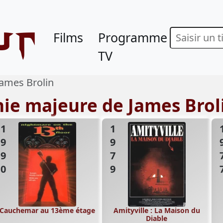
ur
Films
Programme
TV
James Brolin
hie majeure de James Brol
1990
1979
19
Cauchemar au 13ème étage
Amityville : La Maison du
Diable