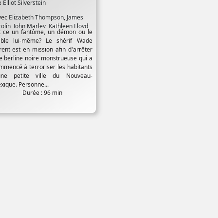
e
Elliot Silverstein
vec
Elizabeth Thompson
,
James
olin
,
John Marley
,
Kathleen Lloyd
,
t ce un fantôme, un démon ou le
onny Cox
able lui-même? Le shérif Wade
rent est en mission afin d'arrêter
e berline noire monstrueuse qui a
mmencé à terroriser les habitants
une petite ville du Nouveau-
xique. Personne...
Durée : 96 min