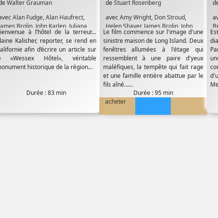
de
Walter Grauman
de
Stuart Rosenberg
d
avec
Alan Fudge
,
Alan Haufrect
,
avec
Amy Wright
,
Don Stroud
,
a
James Brolin
,
John Karlen
,
Juliana
Helen Shaver
,
James Brolin
,
John
Br
ienvenue à l’hôtel de la terreur...
Le film commence sur l'image d'une
Es
Donald
,
Kerry Noonan
,
Louise
Larch
,
K.CµMartel
,
Margot Kidder
,
R
laine Kalisher, reporter, se rend en
sinistre maison de Long Island. Deux
di
Fletcher
,
Michel Greene
,
Terri Treas
Meeno Peluce
,
Michael Sacks
,
alifornie afin d’écrire un article sur
fenêtres allumées à l'étage qui
Pa
Murray Hamilton
,
Natasha Ryan
,
e «Wessex Hôtel», véritable
ressemblent à une paire d'yeux
un
Rod Steiger
onument historique de la région...
maléfiques, la tempête qui fait rage
co
et une famille entière abattue par le
d'
fils aîné…...
Me
Durée : 83 min
Durée : 95 min
acheter