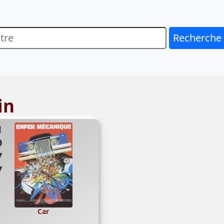
Recherche
in
77
Car