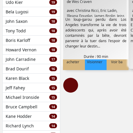
de
Wes Craven
Udo Kier
19
avec
Christina Ricci
,
Eric Ladin
,
Bela Lugosi
19
Illeana Douglas
,
James Brolin
,
Jeiss
Un loup-garou perdu dans Los
B
John Saxon
Eisanberg
,
Joshua jackson
,
Omar
18
Angeles transforme la vie de trois
E
Epps
,
Robert Forster
,
Scott Foley
,
adolescents qui, après avoir été
C
Tony Todd
18
Shannon Elizabeth
contaminés par la bête, devront
l
Boris Karloff
18
parvenir à la tuer dans l'espoir de
m
changer leur destin…
Howard Vernon
18
Durée : 90 min
John Carradine
17
acheter
Visionner
Voir ba
Brad Dourif
16
Karen Black
15
Jeff Fahey
15
Michael Ironside
15
Bruce Campbell
14
Kane Hodder
14
Richard Lynch
14