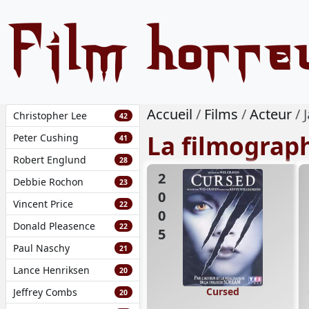
Film horre
Accueil
Films
Acteur
Christopher Lee
42
La filmograp
Peter Cushing
41
Robert Englund
28
2005
Debbie Rochon
23
Vincent Price
22
Donald Pleasence
22
Paul Naschy
21
Lance Henriksen
20
Cursed
Jeffrey Combs
20