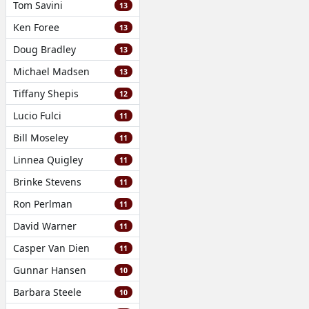
Tom Savini
13
Ken Foree
13
Doug Bradley
13
Michael Madsen
13
Tiffany Shepis
12
Lucio Fulci
11
Bill Moseley
11
Linnea Quigley
11
Brinke Stevens
11
Ron Perlman
11
David Warner
11
Casper Van Dien
11
Gunnar Hansen
10
Barbara Steele
10