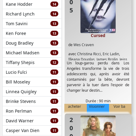
Kane Hodder
14
Richard Lynch
14
Tom Savini
13
Ken Foree
13
Cursed
Doug Bradley
13
de
Wes Craven
Michael Madsen
13
avec
Christina Ricci
,
Eric Ladin
,
Illeana Douglas
,
James Brolin
,
Jeiss
Tiffany Shepis
12
Un loup-garou perdu dans Los
Eisanberg
,
Joshua jackson
,
Omar
Angeles transforme la vie de trois
Epps
,
Robert Forster
,
Scott Foley
,
Lucio Fulci
11
adolescents qui, après avoir été
Shannon Elizabeth
contaminés par la bête, devront
Bill Moseley
11
parvenir à la tuer dans l'espoir de
changer leur destin…
Linnea Quigley
11
Brinke Stevens
Durée : 90 min
11
acheter
Visionner
Voir ba
Ron Perlman
11
2003
David Warner
11
Casper Van Dien
11