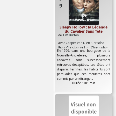
Sleepy Hollow : la Légende
du Cavalier Sans Tête
de
Tim Burton
avec
Casper Van Dien
,
Christina
Ricci
,
Christopher Lee
,
Christopher
En 1799, dans une bourgade de la
Walken
,
Ian McDiarmid
,
Jeffrey
Nouvelle-Angleterre, plusieurs
Jones
,
Johnny Depp
,
Marc Pickering
,
cadavres sont successivement
Michael Gambon
,
Michael Gough
,
retrouves décapitées. Les têtes ont
Miranda Richardson
,
Richard
disparu. Terrifiés, les habitants sont
Griffiths
persuadés que ces meurtres sont
commis par un étrange...
Durée : 101 min