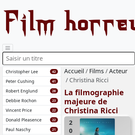
Film horre
Accueil
Films
Acteur
Christopher Lee
42
Christina Ricci
Peter Cushing
41
La filmographie
Robert Englund
28
majeure de
Debbie Rochon
23
Christina Ricci
Vincent Price
22
Donald Pleasence
22
2022
Paul Naschy
21