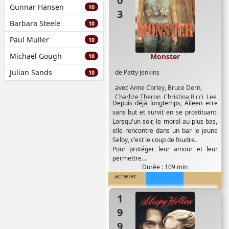
Gunnar Hansen
10
Barbara Steele
10
Paul Muller
10
Michael Gough
Monster
10
Julian Sands
de
Patty Jenkins
10
avec
Anne Corley
,
Bruce Dern
,
Charlize Theron
,
Christina Ricci
,
Lee
Depuis déjà longtemps, Aileen erre
Tergsen
,
Scott Wilson
sans but et survit en se prostituant.
Lorsqu'un soir, le moral au plus bas,
elle rencontre dans un bar le jeune
Selby, c'est le coup de foudre.
Pour protéger leur amour et leur
permettre...
Durée : 109 min
acheter
1999