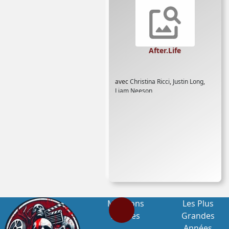
After.Life
avec
Christina Ricci
,
Justin Long
,
Liam Neeson
Mentions
Les Plus
Légales
Grandes
Années