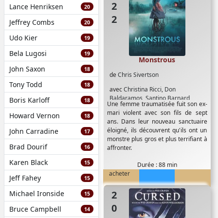
Lance Henriksen
20
Jeffrey Combs
20
Udo Kier
19
Bela Lugosi
19
Monstrous
John Saxon
18
de
Chris Sivertson
Tony Todd
18
avec
Christina Ricci
,
Don
Baldaramos
,
Santino Barnard
Boris Karloff
18
Une femme traumatisée fuit son ex-
mari violent avec son fils de sept
Howard Vernon
18
ans. Dans leur nouveau sanctuaire
éloigné, ils découvrent qu'ils ont un
John Carradine
17
monstre plus gros et plus terrifiant à
Brad Dourif
16
affronter.
Karen Black
15
Durée : 88 min
acheter
Jeff Fahey
15
2005
Michael Ironside
15
Bruce Campbell
14