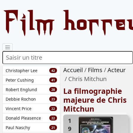
Film horre
Accueil
Films
Acteur
Christopher Lee
42
Chris Mitchun
Peter Cushing
41
La filmographie
Robert Englund
28
majeure de Chris
Debbie Rochon
23
Mitchun
Vincent Price
22
Donald Pleasence
22
1988
Paul Naschy
21