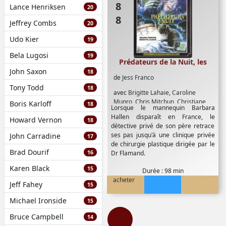
Lance Henriksen
20
Jeffrey Combs
20
Udo Kier
19
Bela Lugosi
19
Prédateurs de la Nuit, les
John Saxon
18
de
Jess Franco
Tony Todd
18
avec
Brigitte Lahaie
,
Caroline
Munro
,
Chris Mitchun
,
Christiane
Boris Karloff
18
Lorsque le mannequin Barbara
Jean
,
Helmut Berger
,
Stéphane
Hallen disparaît en France, le
Howard Vernon
Audran
,
Tely Savalas
18
détective privé de son père retrace
ses pas jusqu'à une clinique privée
John Carradine
17
de chirurgie plastique dirigée par le
Brad Dourif
16
Dr Flamand.
Karen Black
15
Durée : 98 min
acheter
Jeff Fahey
15
Michael Ironside
15
Bruce Campbell
14