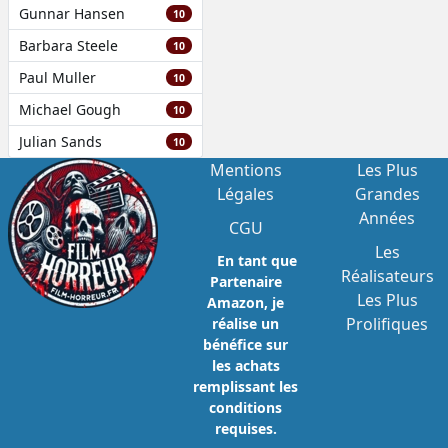
Gunnar Hansen
10
Barbara Steele
10
Paul Muller
10
Michael Gough
10
Julian Sands
10
Mentions
Les Plus
Légales
Grandes
Années
CGU
Les
En tant que
Réalisateurs
Partenaire
Les Plus
Amazon, je
Prolifiques
réalise un
bénéfice sur
les achats
remplissant les
conditions
requises.