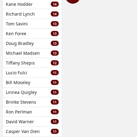
Kane Hodder
14
Richard Lynch
14
Tom Savini
13
Ken Foree
13
Doug Bradley
13
Michael Madsen
13
Tiffany Shepis
12
Lucio Fulci
11
Bill Moseley
11
Linnea Quigley
11
Brinke Stevens
11
Ron Perlman
11
David Warner
11
Casper Van Dien
11