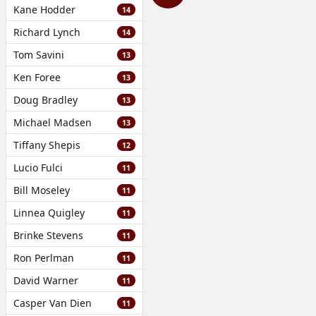
Kane Hodder
14
Richard Lynch
14
Tom Savini
13
Ken Foree
13
Doug Bradley
13
Michael Madsen
13
Tiffany Shepis
12
Lucio Fulci
11
Bill Moseley
11
Linnea Quigley
11
Brinke Stevens
11
Ron Perlman
11
David Warner
11
Casper Van Dien
11