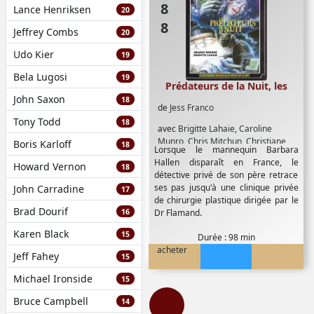
Lance Henriksen
20
Jeffrey Combs
20
Udo Kier
19
Bela Lugosi
19
Prédateurs de la Nuit, les
John Saxon
18
de
Jess Franco
Tony Todd
18
avec
Brigitte Lahaie
,
Caroline
Munro
,
Chris Mitchun
,
Christiane
Boris Karloff
18
Lorsque le mannequin Barbara
Jean
,
Helmut Berger
,
Stéphane
Hallen disparaît en France, le
Howard Vernon
Audran
,
Tely Savalas
18
détective privé de son père retrace
ses pas jusqu'à une clinique privée
John Carradine
17
de chirurgie plastique dirigée par le
Brad Dourif
16
Dr Flamand.
Karen Black
15
Durée : 98 min
acheter
Jeff Fahey
15
Michael Ironside
15
Bruce Campbell
14