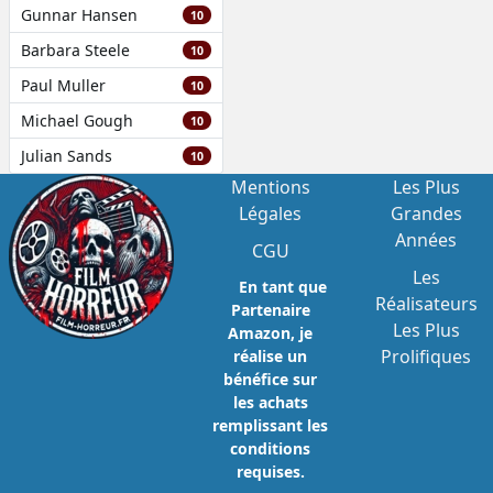
Gunnar Hansen
10
Barbara Steele
10
Paul Muller
10
Michael Gough
10
Julian Sands
10
Mentions
Les Plus
Légales
Grandes
Années
CGU
Les
En tant que
Réalisateurs
Partenaire
Les Plus
Amazon, je
Prolifiques
réalise un
bénéfice sur
les achats
remplissant les
conditions
requises.