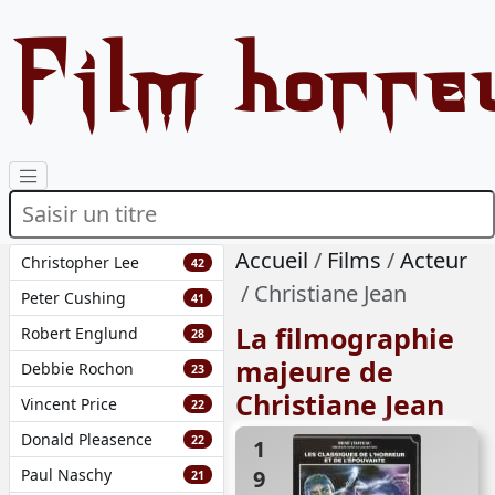
Film horre
Accueil
Films
Acteur
Christopher Lee
42
Christiane Jean
Peter Cushing
41
La filmographie
Robert Englund
28
majeure de
Debbie Rochon
23
Christiane Jean
Vincent Price
22
Donald Pleasence
22
1988
Paul Naschy
21