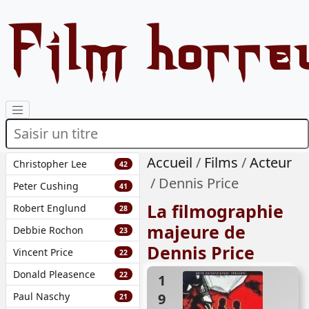
Film horre
Accueil
Films
Acteur
Christopher Lee
42
Dennis Price
Peter Cushing
41
La filmographie
Robert Englund
28
majeure de
Debbie Rochon
23
Dennis Price
Vincent Price
22
Donald Pleasence
22
1973
Paul Naschy
21