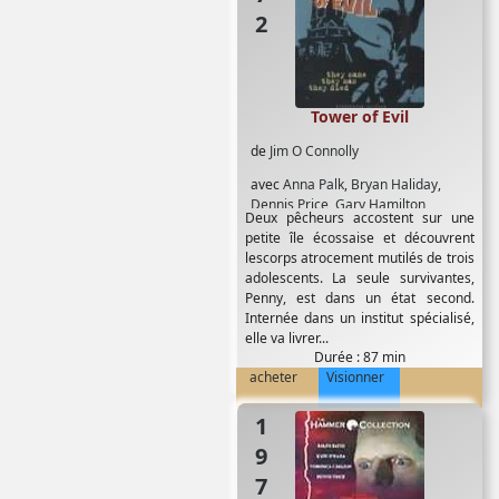
Tower of Evil
de
Jim O Connolly
avec
Anna Palk
,
Bryan Haliday
,
Dennis Price
,
Gary Hamilton
,
Deux pêcheurs accostent sur une
Georges Colouris
,
Gill Haworth
,
Jack
petite île écossaise et découvrent
Watson
,
Mark Edwards
lescorps atrocement mutilés de trois
adolescents. La seule survivantes,
Penny, est dans un état second.
Internée dans un institut spécialisé,
elle va livrer...
Durée : 87 min
acheter
Visionner
1970