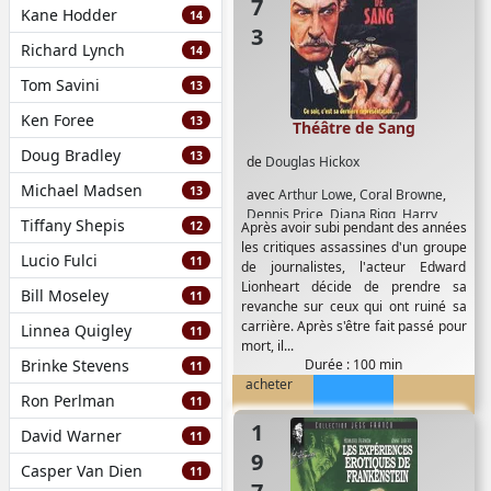
Kane Hodder
14
Richard Lynch
14
Tom Savini
13
Ken Foree
13
Théâtre de Sang
Doug Bradley
13
de
Douglas Hickox
Michael Madsen
13
avec
Arthur Lowe
,
Coral Browne
,
Dennis Price
,
Diana Rigg
,
Harry
Tiffany Shepis
12
Après avoir subi pendant des années
Andrews
,
Jack Hawkins
,
Michael
les critiques assassines d'un groupe
Hordern
,
Robert Coote
,
Robert
Lucio Fulci
11
de journalistes, l'acteur Edward
Morley
,
Vincent Price
Lionheart décide de prendre sa
Bill Moseley
11
revanche sur ceux qui ont ruiné sa
carrière. Après s'être fait passé pour
Linnea Quigley
11
mort, il...
Brinke Stevens
Durée : 100 min
11
acheter
Ron Perlman
11
1972
David Warner
11
Casper Van Dien
11