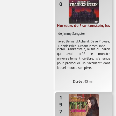
Horreurs de Frankenstein, les
de
Jimmy Sangster
avec
Bernard Achard
,
Dave Prowse
,
Dennis Price
,
Graam James
,
John
Victor Frankenstein, le fils du baron
Rice
,
Jon Finch
,
Kate O'Mara
,
Ralph
qui avait créé le monstre
Bates
,
Terry Duggan
,
Veronica
universellement célèbre, s'arrange
Carlson
pour provoquer un "accident" dans
lequel mourra son père.
Durée : 95 min
1970