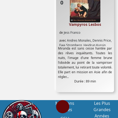
Vampyros Lesbos
de
Jess Franco
avec
Andres Monales
,
Dennis Price
,
Ewa Stromberg
,
Heidrun Kussin
,
Miranda est sans cesse hantée par
Jesus Franco
,
Paul Muller
,
Soledad
des rêves inquiétants. Toutes les
Miranda
nuits, l'image d'une femme brune
l'obsède au point de la vampiriser
totalement, lui retirant toute volonté.
Elle part en mission en Asie afin de
régler...
Durée : 89 min
Mentions
Les Plus
Légales
Grandes
Années