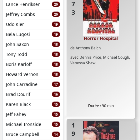
Lance Henriksen
20
Jeffrey Combs
20
Udo Kier
19
Bela Lugosi
19
Horror Hospital
John Saxon
18
de
Anthony Balch
Tony Todd
18
avec
Dennis Price
,
Michael Cough
,
Vanessa Shaw
Boris Karloff
18
Howard Vernon
18
John Carradine
17
Brad Dourif
16
Karen Black
15
Durée : 90 min
Jeff Fahey
15
1973
Michael Ironside
15
Bruce Campbell
14