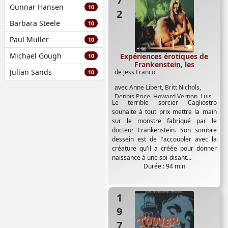
Gunnar Hansen
10
Barbara Steele
10
Paul Muller
10
Michael Gough
Expériences érotiques de
10
Frankenstein, les
Julian Sands
de
Jess Franco
10
avec
Anne Libert
,
Britt Nichols
,
Dennis Price
,
Howard Vernon
,
Luis
Le terrible sorcier Cagliostro
Barboo
souhaite à tout prix mettre la main
sur le monstre fabriqué par le
docteur Frankenstein. Son sombre
dessein est de l'accoupler avec la
créature qu'il a créée pour donner
naissance à une soi-disant...
Durée : 94 min
1972