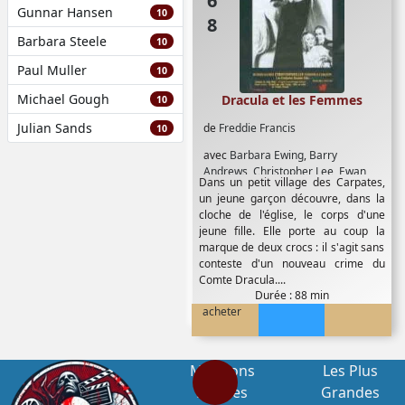
Gunnar Hansen
10
Barbara Steele
10
Paul Muller
10
Michael Gough
Dracula et les Femmes
10
Julian Sands
de
Freddie Francis
10
avec
Barbara Ewing
,
Barry
Andrews
,
Christopher Lee
,
Ewan
Dans un petit village des Carpates,
Hooper
,
Marion Mathie
,
Michael
un jeune garçon découvre, dans la
Ripper
,
Rupert Davies
,
Veronica
cloche de l'église, le corps d'une
Carlson
jeune fille. Elle porte au coup la
marque de deux crocs : il s'agit sans
conteste d'un nouveau crime du
Comte Dracula....
Durée : 88 min
acheter
Mentions
Les Plus
Légales
Grandes