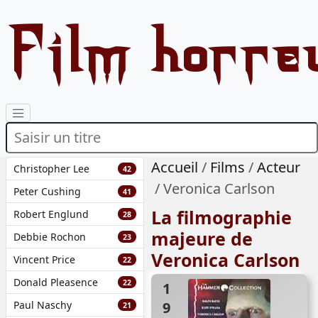
Film horre
Accueil
Films
Acteur
Christopher Lee
42
Veronica Carlson
Peter Cushing
41
La filmographie
Robert Englund
28
majeure de
Debbie Rochon
23
Veronica Carlson
Vincent Price
22
Donald Pleasence
22
1970
Paul Naschy
21