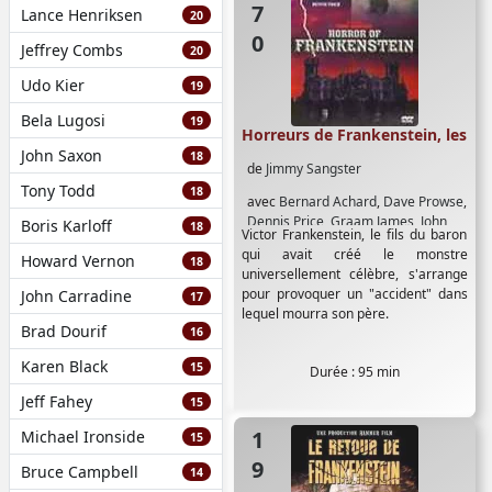
Lance Henriksen
20
Jeffrey Combs
20
Udo Kier
19
Bela Lugosi
19
Horreurs de Frankenstein, les
John Saxon
18
de
Jimmy Sangster
Tony Todd
18
avec
Bernard Achard
,
Dave Prowse
,
Dennis Price
,
Graam James
,
John
Boris Karloff
18
Victor Frankenstein, le fils du baron
Rice
,
Jon Finch
,
Kate O'Mara
,
Ralph
qui avait créé le monstre
Howard Vernon
Bates
,
Terry Duggan
,
Veronica
18
universellement célèbre, s'arrange
Carlson
pour provoquer un "accident" dans
John Carradine
17
lequel mourra son père.
Brad Dourif
16
Karen Black
15
Durée : 95 min
Jeff Fahey
15
1969
Michael Ironside
15
Bruce Campbell
14