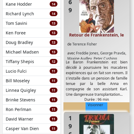
Kane Hodder
14
Richard Lynch
14
Tom Savini
13
Ken Foree
13
Retour de Frankenstein, le
Doug Bradley
13
de
Terence Fisher
Michael Madsen
13
avec
Freddie Jones
,
George Pravda
,
Maxine Audley
,
Peter Cushing
,
Tiffany Shepis
12
Le Baron Frankenstein est bien
Simon Ward
,
Thorley Walters
,
décidé à poursuivre les macabres
Veronica Carlson
Lucio Fulci
11
expériences qui on fait son renom. Il
s'installe dans un pension de famille
Bill Moseley
11
tenue par la belle Anna en
compagnie de son assistant Karl.
Linnea Quigley
11
Une dangereuse transplantation...
Brinke Stevens
Durée : 96 min
11
Visionner
Ron Perlman
11
1968
David Warner
11
Casper Van Dien
11