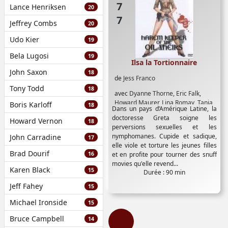
Lance Henriksen
20
Jeffrey Combs
20
Udo Kier
19
Bela Lugosi
19
Ilsa la Tortionnaire
John Saxon
18
de
Jess Franco
Tony Todd
18
avec
Dyanne Thorne
,
Eric Falk
,
Howard Maurer
,
Lina Romay
,
Tania
Boris Karloff
18
Dans un pays d’Amérique Latine, la
Busselier
doctoresse Greta soigne les
Howard Vernon
18
perversions sexuelles et les
nymphomanes. Cupide et sadique,
John Carradine
17
elle viole et torture les jeunes filles
Brad Dourif
16
et en profite pour tourner des snuff
movies qu'elle revend...
Karen Black
15
Durée : 90 min
Jeff Fahey
15
Michael Ironside
15
Bruce Campbell
14