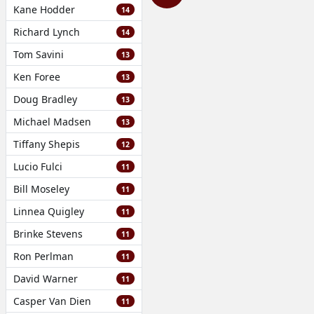
Kane Hodder
14
Richard Lynch
14
Tom Savini
13
Ken Foree
13
Doug Bradley
13
Michael Madsen
13
Tiffany Shepis
12
Lucio Fulci
11
Bill Moseley
11
Linnea Quigley
11
Brinke Stevens
11
Ron Perlman
11
David Warner
11
Casper Van Dien
11