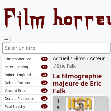
Film horre
Accueil
Films
Acteur
Christopher Lee
42
Eric Falk
Peter Cushing
41
La filmographie
Robert Englund
28
majeure de Eric
Debbie Rochon
23
Falk
Vincent Price
22
Donald Pleasence
22
1977
Paul Naschy
21