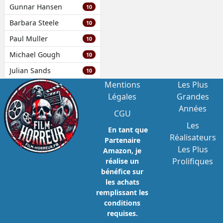
Gunnar Hansen
10
Barbara Steele
10
Paul Muller
10
Michael Gough
10
Julian Sands
10
Mentions
Les Plus
Légales
Grandes
Années
CGU
Les
En tant que
Réalisateurs
Partenaire
Les Plus
Amazon, je
Prolifiques
réalise un
bénéfice sur
les achats
remplissant les
conditions
requises.