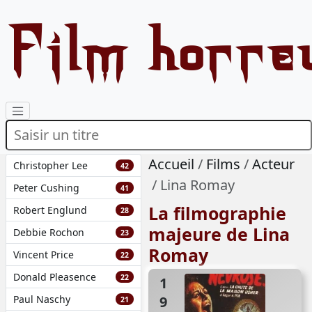
Film horre
Accueil
Films
Acteur
Christopher Lee
42
Lina Romay
Peter Cushing
41
La filmographie
Robert Englund
28
majeure de Lina
Debbie Rochon
23
Romay
Vincent Price
22
Donald Pleasence
22
1982
Paul Naschy
21