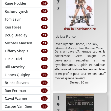
Kane Hodder
14
Richard Lynch
14
Tom Savini
13
Ken Foree
13
Ilsa la Tortionnaire
Doug Bradley
13
de
Jess Franco
Michael Madsen
13
avec
Dyanne Thorne
,
Eric Falk
,
Howard Maurer
,
Lina Romay
,
Tania
Tiffany Shepis
12
Dans un pays d’Amérique Latine, la
Busselier
doctoresse Greta soigne les
Lucio Fulci
11
perversions sexuelles et les
nymphomanes. Cupide et sadique,
Bill Moseley
11
elle viole et torture les jeunes filles
et en profite pour tourner des snuff
Linnea Quigley
11
movies qu'elle revend...
Brinke Stevens
Durée : 90 min
11
Ron Perlman
11
1976
David Warner
11
Casper Van Dien
11