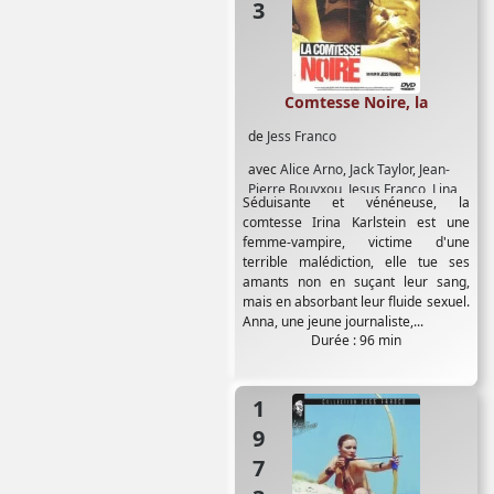
Comtesse Noire, la
de
Jess Franco
avec
Alice Arno
,
Jack Taylor
,
Jean-
Pierre Bouyxou
,
Jesus Franco
,
Lina
Séduisante et vénéneuse, la
Romay
,
Luis Barboo
,
Monica Swinn
comtesse Irina Karlstein est une
femme-vampire, victime d'une
terrible malédiction, elle tue ses
amants non en suçant leur sang,
mais en absorbant leur fluide sexuel.
Anna, une jeune journaliste,...
Durée : 96 min
1973