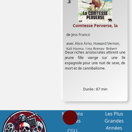
Comtesse Perverse, la
de
Jess Franco
avec
Alice Arno
,
Howard Vernon
,
Kali Hansa
,
Lina Romay
,
Robert
Deux riches aristocrates attirent une
Woods
,
Tania Busselier
jeune fille vierge sur une île
espagnole pour une nuit de sexe, de
mort et de cannibalisme.
Durée : 87 min
Mentions
Les Plus
Légales
Grandes
Années
CGU