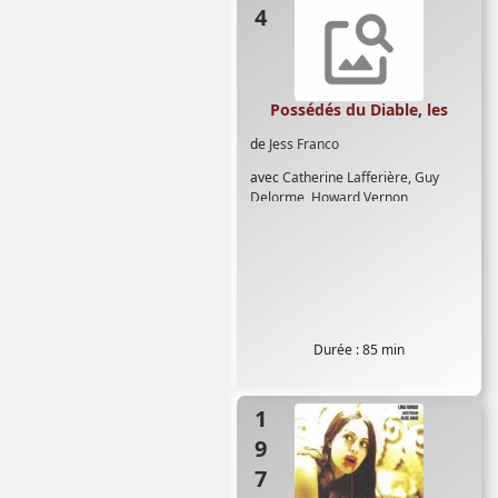
Possédés du Diable, les
de
Jess Franco
avec
Catherine Lafferière
,
Guy
Delorme
,
Howard Vernon
,
Jacqueline Laurent
,
Lina Romay
,
Pamela Stanford
,
Richard Bigotini
Durée : 85 min
1973