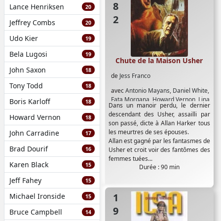
Lance Henriksen
20
Jeffrey Combs
20
Udo Kier
19
Bela Lugosi
19
Chute de la Maison Usher
John Saxon
18
de
Jess Franco
Tony Todd
18
avec
Antonio Mayans
,
Daniel White
,
Fata Morgana
,
Howard Vernon
,
Lina
Boris Karloff
18
Dans un manoir perdu, le dernier
Romay
descendant des Usher, assailli par
Howard Vernon
18
son passé, dicte à Allan Harker tous
les meurtres de ses épouses.
John Carradine
17
Allan est gagné par les fantasmes de
Brad Dourif
16
Usher et croit voir des fantômes des
femmes tuées...
Karen Black
15
Durée : 90 min
Jeff Fahey
15
1977
Michael Ironside
15
Bruce Campbell
14