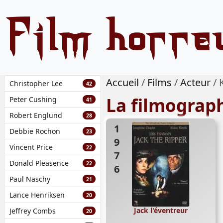
Film horre
Accueil
Films
Acteur
Christopher Lee
42
La filmograp
Peter Cushing
41
Robert Englund
28
1976
Debbie Rochon
23
Vincent Price
22
Donald Pleasence
22
Paul Naschy
21
Lance Henriksen
20
Jack l'éventreur
Jeffrey Combs
20