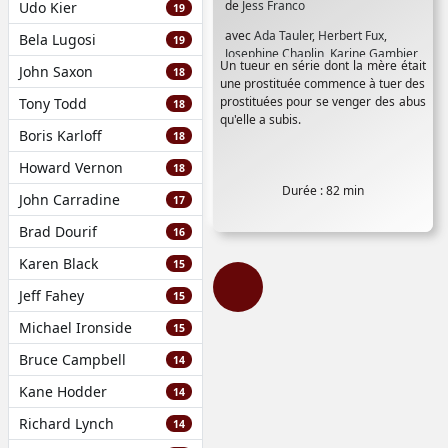
de
Jess Franco
Udo Kier
19
avec
Ada Tauler
,
Herbert Fux
,
Bela Lugosi
19
Josephine Chaplin
,
Karine Gambier
,
Un tueur en série dont la mère était
John Saxon
Klaus Kinski
,
Lina Romay
,
Ursula
18
une prostituée commence à tuer des
Von Wiese
,
Vicky Adams
prostituées pour se venger des abus
Tony Todd
18
qu'elle a subis.
Boris Karloff
18
Howard Vernon
18
Durée : 82 min
John Carradine
17
Brad Dourif
16
Karen Black
15
Jeff Fahey
15
Michael Ironside
15
Bruce Campbell
14
Kane Hodder
14
Richard Lynch
14