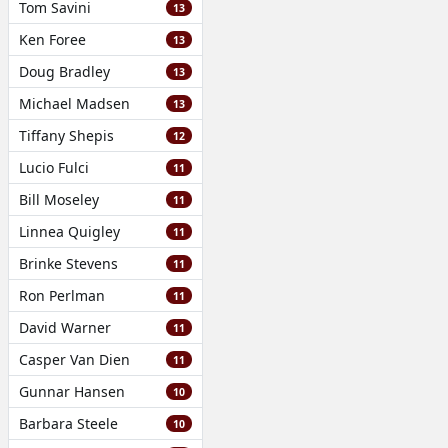
Tom Savini
13
Ken Foree
13
Doug Bradley
13
Michael Madsen
13
Tiffany Shepis
12
Lucio Fulci
11
Bill Moseley
11
Linnea Quigley
11
Brinke Stevens
11
Ron Perlman
11
David Warner
11
Casper Van Dien
11
Gunnar Hansen
10
Barbara Steele
10