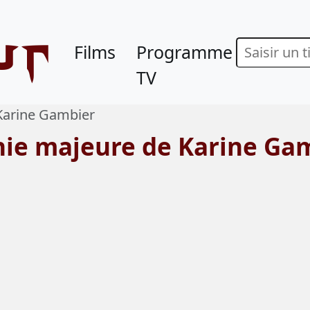
ur
Films
Programme
TV
Karine Gambier
hie majeure de Karine Ga