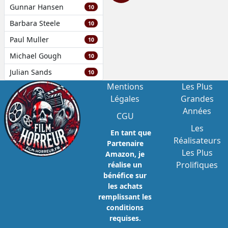
Gunnar Hansen
10
Barbara Steele
10
Paul Muller
10
Michael Gough
10
Julian Sands
10
Mentions
Les Plus
Légales
Grandes
Années
CGU
Les
En tant que
Réalisateurs
Partenaire
Les Plus
Amazon, je
Prolifiques
réalise un
bénéfice sur
les achats
remplissant les
conditions
requises.