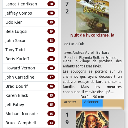
Lance Henriksen
20
Jeffrey Combs
20
Udo Kier
19
Bela Lugosi
19
Nuit de l'Exorcisme, la
John Saxon
18
de
Lucio Fulci
Tony Todd
18
avec
Andrea Aureli
,
Barbara
Bouchet
,
Florinda Bolkan
,
Franco
Boris Karloff
18
Dans un village de province, des
Balducci
,
George Wilson
,
Hugo d
enfants sont assassinés.
Howard Vernon
Allessio
,
Irene Papas
,
Linda Sini
,
18
Les soupçons se portent sur un
Lucio Fulci
,
Marc Porel
,
Rosalia
cheminot qui, ayant découvert un
John Carradine
17
Maggio
,
Tomas Milian
,
Vito Passeri
cadavre, essaye de faire chanter la
Brad Dourif
16
famille. Mais les meurtres
continuent : il est vite disculpé....
Karen Black
15
Durée : 90 min
acheter
Visionner
Jeff Fahey
15
1971
Michael Ironside
15
Bruce Campbell
14