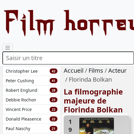
Film horre
Accueil
Films
Acteur
Christopher Lee
42
Florinda Bolkan
Peter Cushing
41
La filmographie
Robert Englund
28
majeure de
Debbie Rochon
23
Florinda Bolkan
Vincent Price
22
Donald Pleasence
22
1972
Paul Naschy
21