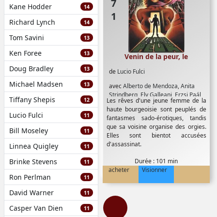
Kane Hodder
14
Richard Lynch
14
Tom Savini
13
Ken Foree
13
Venin de la peur, le
Doug Bradley
13
de
Lucio Fulci
Michael Madsen
13
avec
Alberto de Mendoza
,
Anita
Strindberg
,
Ely Galleani
,
Erzsi Paál
,
Tiffany Shepis
12
Les rêves d'une jeune femme de la
Ezio Marano
,
Florinda Bolkan
,
haute bourgeoisie sont peuplés de
Franco Balducci
,
Gaetano Imbró
,
Lucio Fulci
11
fantasmes sado-érotiques, tandis
Georges Rigaud
,
Jean Sorel
,
Leo
que sa voisine organise des orgies.
Genn
,
Mike Kennedy
,
Penny Brown
,
Bill Moseley
11
Elles sont bientot accusées
Silvia Monti
,
Stanley Baker
d'assassinat.
Linnea Quigley
11
Brinke Stevens
Durée : 101 min
11
acheter
Visionner
Ron Perlman
11
David Warner
11
Casper Van Dien
11