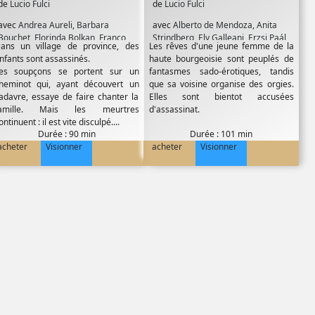
de
Lucio Fulci
de
Lucio Fulci
avec
Andrea Aureli
,
Barbara
avec
Alberto de Mendoza
,
Anita
Bouchet
,
Florinda Bolkan
,
Franco
Strindberg
,
Ely Galleani
,
Erzsi Paál
,
ans un village de province, des
Les rêves d'une jeune femme de la
Balducci
,
George Wilson
,
Hugo d
Ezio Marano
,
Florinda Bolkan
,
nfants sont assassinés.
haute bourgeoisie sont peuplés de
Allessio
,
Irene Papas
,
Linda Sini
,
Franco Balducci
,
Gaetano Imbró
,
es soupçons se portent sur un
fantasmes sado-érotiques, tandis
Lucio Fulci
,
Marc Porel
,
Rosalia
Georges Rigaud
,
Jean Sorel
,
Leo
heminot qui, ayant découvert un
que sa voisine organise des orgies.
Maggio
,
Tomas Milian
,
Vito Passeri
Genn
,
Mike Kennedy
,
Penny Brown
,
adavre, essaye de faire chanter la
Elles sont bientot accusées
Silvia Monti
,
Stanley Baker
amille. Mais les meurtres
d'assassinat.
ontinuent : il est vite disculpé....
Durée : 90 min
Durée : 101 min
acheter
Visionner
acheter
Visionner