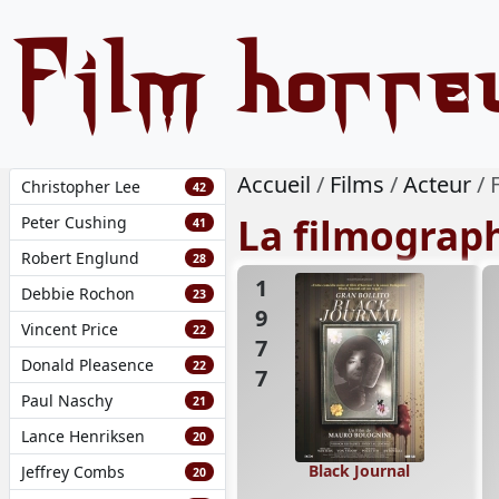
Film horre
Accueil
Films
Acteur
Christopher Lee
42
La filmograp
Peter Cushing
41
Robert Englund
28
1977
Debbie Rochon
23
Vincent Price
22
Donald Pleasence
22
Paul Naschy
21
Lance Henriksen
20
Black Journal
Jeffrey Combs
20