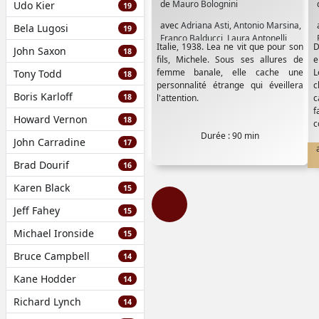
de
Mauro Bolognini
Udo Kier
19
avec
Adriana Asti
,
Antonio Marsina
,
Bela Lugosi
19
Franco Balducci
,
Laura Antonelli
,
Italie, 1938. Lea ne vit que pour son
D
John Saxon
Mario Scaccia
,
Max von Sydow
,
18
fils, Michele. Sous ses allures de
e
Milena Vukovic
,
Renato Pozzetto
,
femme banale, elle cache une
L
Tony Todd
18
Rita Tushingham
,
Shelley Winters
personnalité étrange qui éveillera
c
Boris Karloff
18
l'attention.
c
f
Howard Vernon
18
c
Durée : 90 min
John Carradine
17
Brad Dourif
16
Karen Black
15
Jeff Fahey
15
Michael Ironside
15
Bruce Campbell
14
Kane Hodder
14
Richard Lynch
14