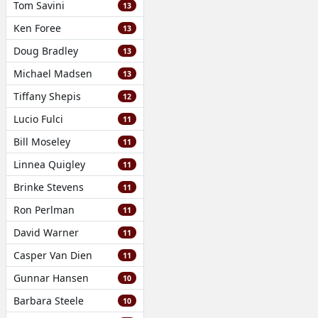
Tom Savini
13
Ken Foree
13
Doug Bradley
13
Michael Madsen
13
Tiffany Shepis
12
Lucio Fulci
11
Bill Moseley
11
Linnea Quigley
11
Brinke Stevens
11
Ron Perlman
11
David Warner
11
Casper Van Dien
11
Gunnar Hansen
10
Barbara Steele
10