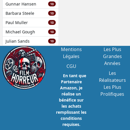
Gunnar Hansen
10
Barbara Steele
10
Paul Muller
10
Michael Gough
10
Julian Sands
10
Mentions
Les Plus
Légales
Grandes
Années
CGU
Les
En tant que
Réalisateurs
Partenaire
Les Plus
Amazon, je
Prolifiques
réalise un
bénéfice sur
les achats
remplissant les
conditions
requises.