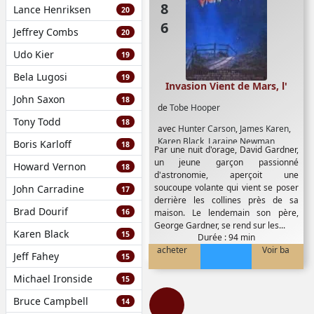
Lance Henriksen
20
Jeffrey Combs
20
Udo Kier
19
Bela Lugosi
19
Invasion Vient de Mars, l'
John Saxon
18
de
Tobe Hooper
Tony Todd
18
avec
Hunter Carson
,
James Karen
,
Karen Black
,
Laraine Newman
,
Boris Karloff
18
Par une nuit d'orage, David Gardner,
Timothy Bottoms
un jeune garçon passionné
Howard Vernon
18
d'astronomie, aperçoit une
soucoupe volante qui vient se poser
John Carradine
17
derrière les collines près de sa
Brad Dourif
16
maison. Le lendemain son père,
George Gardner, se rend sur les...
Karen Black
15
Durée : 94 min
acheter
Voir ba
Jeff Fahey
15
Michael Ironside
15
Bruce Campbell
14