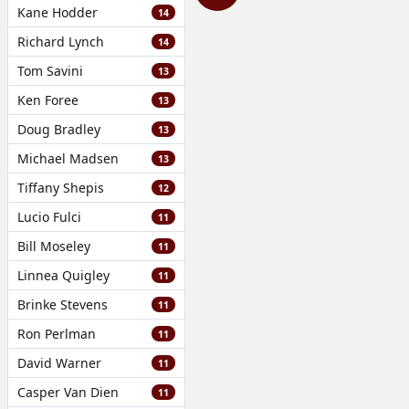
Kane Hodder
14
Richard Lynch
14
Tom Savini
13
Ken Foree
13
Doug Bradley
13
Michael Madsen
13
Tiffany Shepis
12
Lucio Fulci
11
Bill Moseley
11
Linnea Quigley
11
Brinke Stevens
11
Ron Perlman
11
David Warner
11
Casper Van Dien
11