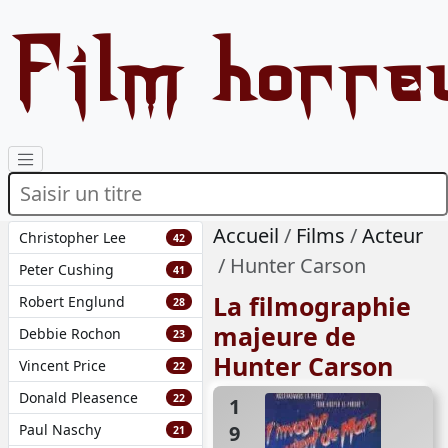
Film horre
Accueil
Films
Acteur
Christopher Lee
42
Hunter Carson
Peter Cushing
41
La filmographie
Robert Englund
28
majeure de
Debbie Rochon
23
Hunter Carson
Vincent Price
22
Donald Pleasence
22
1986
Paul Naschy
21