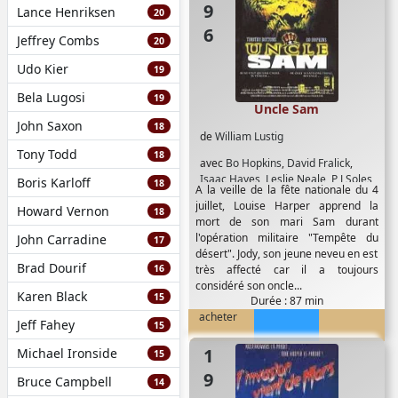
Lance Henriksen
20
Jeffrey Combs
20
Udo Kier
19
Bela Lugosi
19
Uncle Sam
John Saxon
18
de
William Lustig
Tony Todd
18
avec
Bo Hopkins
,
David Fralick
,
Isaac Hayes
,
Leslie Neale
,
P J Soles
,
Boris Karloff
18
A la veille de la fête nationale du 4
Robert Forster
,
Timothy Bottoms
,
juillet, Louise Harper apprend la
Howard Vernon
Tom McFadden
18
mort de son mari Sam durant
l'opération militaire "Tempête du
John Carradine
17
désert". Jody, son jeune neveu en est
Brad Dourif
16
très affecté car il a toujours
considéré son oncle...
Karen Black
15
Durée : 87 min
acheter
Jeff Fahey
15
1986
Michael Ironside
15
Bruce Campbell
14