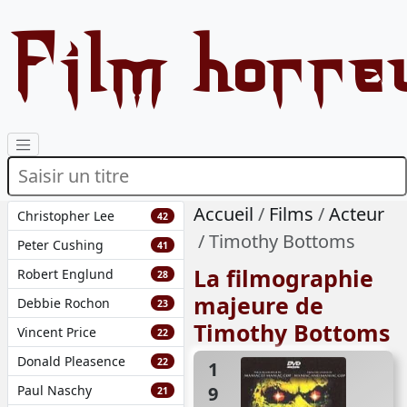
Film horre
Accueil
Films
Acteur
Christopher Lee
42
Timothy Bottoms
Peter Cushing
41
La filmographie
Robert Englund
28
majeure de
Debbie Rochon
23
Timothy Bottoms
Vincent Price
22
Donald Pleasence
22
1996
Paul Naschy
21