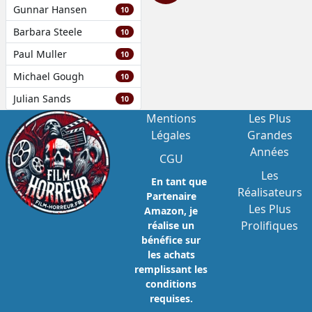
Gunnar Hansen
10
Barbara Steele
10
Paul Muller
10
Michael Gough
10
Julian Sands
10
Mentions
Les Plus
Légales
Grandes
Années
CGU
Les
En tant que
Réalisateurs
Partenaire
Les Plus
Amazon, je
Prolifiques
réalise un
bénéfice sur
les achats
remplissant les
conditions
requises.