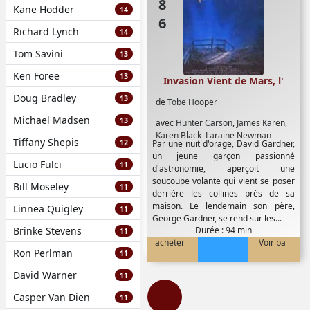
Kane Hodder
14
Richard Lynch
14
Tom Savini
13
Ken Foree
13
Invasion Vient de Mars, l'
Doug Bradley
13
de
Tobe Hooper
Michael Madsen
13
avec
Hunter Carson
,
James Karen
,
Karen Black
,
Laraine Newman
,
Tiffany Shepis
12
Par une nuit d'orage, David Gardner,
Timothy Bottoms
un jeune garçon passionné
Lucio Fulci
11
d'astronomie, aperçoit une
soucoupe volante qui vient se poser
Bill Moseley
11
derrière les collines près de sa
maison. Le lendemain son père,
Linnea Quigley
11
George Gardner, se rend sur les...
Brinke Stevens
Durée : 94 min
11
acheter
Voir ba
Ron Perlman
11
David Warner
11
Casper Van Dien
11