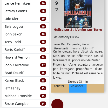
Lance Henriksen
20
Jeffrey Combs
20
Udo Kier
19
Bela Lugosi
19
Hellraiser 3 : L'enfer sur Terre
John Saxon
18
de
Anthony Hickox
Tony Todd
18
avec
Ken Carpenter
,
Kevin
Bernhardt
,
Lawrence Mortoff
,
Boris Karloff
18
On le croyait hors d'état de nuire.
Sharon Hill
,
Terry Farrell
Mais on ne se débarrasse pas si
Howard Vernon
18
facilement du prince noir de l'enfer…
Prisonnier d'une sculpture acquise
John Carradine
17
par l'arrogant propriétaire d'une
Brad Dourif
16
boîte de nuit. Pinhead est ramené à
la vie...
Karen Black
15
Durée : 93 min
acheter
Visionner
Jeff Fahey
15
Michael Ironside
15
Bruce Campbell
14