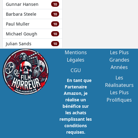
Gunnar Hansen
10
Barbara Steele
10
Paul Muller
10
Michael Gough
10
Julian Sands
10
Mentions
Les Plus
Légales
Grandes
Années
CGU
Les
En tant que
Réalisateurs
Partenaire
Les Plus
Amazon, je
Prolifiques
réalise un
bénéfice sur
les achats
remplissant les
conditions
requises.