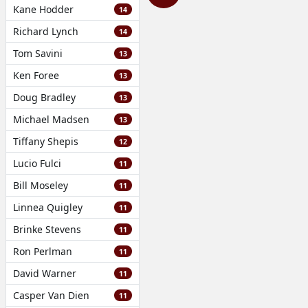
Kane Hodder
14
Richard Lynch
14
Tom Savini
13
Ken Foree
13
Doug Bradley
13
Michael Madsen
13
Tiffany Shepis
12
Lucio Fulci
11
Bill Moseley
11
Linnea Quigley
11
Brinke Stevens
11
Ron Perlman
11
David Warner
11
Casper Van Dien
11