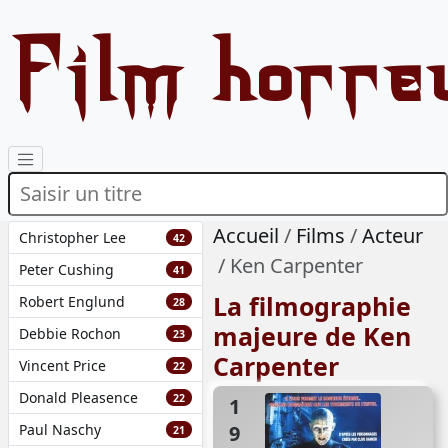
Film horre
Accueil
Films
Acteur
Christopher Lee
42
Ken Carpenter
Peter Cushing
41
La filmographie
Robert Englund
28
majeure de Ken
Debbie Rochon
23
Carpenter
Vincent Price
22
Donald Pleasence
22
1992
Paul Naschy
21