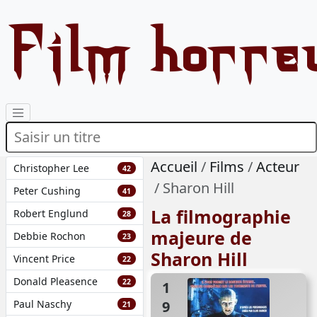
Film horre
Accueil
Films
Acteur
Christopher Lee
42
Sharon Hill
Peter Cushing
41
La filmographie
Robert Englund
28
majeure de
Debbie Rochon
23
Sharon Hill
Vincent Price
22
Donald Pleasence
22
1992
Paul Naschy
21