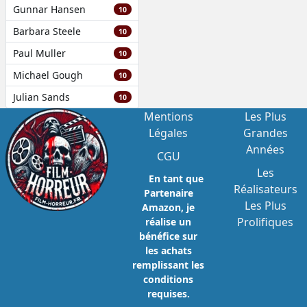
Gunnar Hansen
10
Barbara Steele
10
Paul Muller
10
Michael Gough
10
Julian Sands
10
Mentions
Les Plus
Légales
Grandes
Années
CGU
Les
En tant que
Réalisateurs
Partenaire
Les Plus
Amazon, je
Prolifiques
réalise un
bénéfice sur
les achats
remplissant les
conditions
requises.