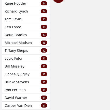
Kane Hodder
14
Richard Lynch
14
Tom Savini
13
Ken Foree
13
Doug Bradley
13
Michael Madsen
13
Tiffany Shepis
12
Lucio Fulci
11
Bill Moseley
11
Linnea Quigley
11
Brinke Stevens
11
Ron Perlman
11
David Warner
11
Casper Van Dien
11