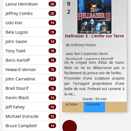
Lance Henriksen
20
Jeffrey Combs
20
Udo Kier
19
Bela Lugosi
19
Hellraiser 3 : L'enfer sur Terre
John Saxon
18
de
Anthony Hickox
Tony Todd
18
avec
Ken Carpenter
,
Kevin
Bernhardt
,
Lawrence Mortoff
,
Boris Karloff
18
On le croyait hors d'état de nuire.
Sharon Hill
,
Terry Farrell
Mais on ne se débarrasse pas si
Howard Vernon
18
facilement du prince noir de l'enfer…
Prisonnier d'une sculpture acquise
John Carradine
17
par l'arrogant propriétaire d'une
Brad Dourif
16
boîte de nuit. Pinhead est ramené à
la vie...
Karen Black
15
Durée : 93 min
acheter
Visionner
Jeff Fahey
15
Michael Ironside
15
Bruce Campbell
14