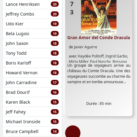
Lance Henriksen
20
Jeffrey Combs
20
Udo Kier
19
Bela Lugosi
19
Gran Amor del Conde Dracula
John Saxon
18
de
Javier Aguirre
Tony Todd
18
avec
Haydée Politoff
,
Ingrid Garbo
,
Mirta Miller
,
Paul Naschy
,
Rossana
Boris Karloff
18
Un groupe de voyageurs arrive au
Yanni
,
Vic Winner
château du Comte Dracula. Une des
Howard Vernon
18
voyageuses succombe au charme du
vampire et en tombe amoureuse...
John Carradine
17
Brad Dourif
16
Karen Black
15
Durée : 85 min
Jeff Fahey
15
Michael Ironside
15
Bruce Campbell
14