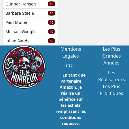
Gunnar Hansen
10
Barbara Steele
10
Paul Muller
10
Michael Gough
10
Julian Sands
10
Mentions
Les Plus
Légales
Grandes
Années
CGU
Les
En tant que
Réalisateurs
Partenaire
Les Plus
Amazon, je
Prolifiques
réalise un
bénéfice sur
les achats
remplissant les
conditions
requises.