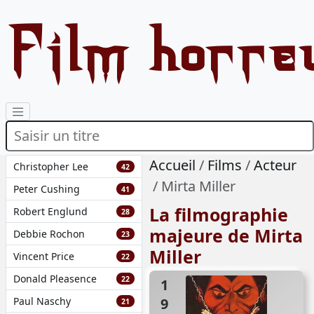
Film horre
Accueil
Films
Acteur
Christopher Lee
42
Mirta Miller
Peter Cushing
41
La filmographie
Robert Englund
28
majeure de Mirta
Debbie Rochon
23
Miller
Vincent Price
22
Donald Pleasence
22
1973
Paul Naschy
21