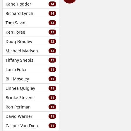
Kane Hodder
14
Richard Lynch
14
Tom Savini
13
Ken Foree
13
Doug Bradley
13
Michael Madsen
13
Tiffany Shepis
12
Lucio Fulci
11
Bill Moseley
11
Linnea Quigley
11
Brinke Stevens
11
Ron Perlman
11
David Warner
11
Casper Van Dien
11