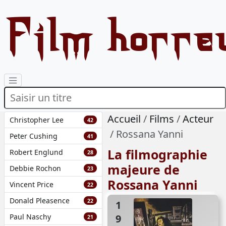
Film horre
Accueil
Films
Acteur
Christopher Lee
42
Rossana Yanni
Peter Cushing
41
La filmographie
Robert Englund
28
majeure de
Debbie Rochon
23
Rossana Yanni
Vincent Price
22
Donald Pleasence
22
1973
Paul Naschy
21