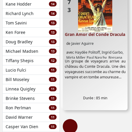
Kane Hodder
14
Richard Lynch
14
Tom Savini
13
Ken Foree
13
Gran Amor del Conde Dracula
Doug Bradley
13
de
Javier Aguirre
Michael Madsen
13
avec
Haydée Politoff
,
Ingrid Garbo
,
Mirta Miller
,
Paul Naschy
,
Rossana
Tiffany Shepis
12
Un groupe de voyageurs arrive au
Yanni
,
Vic Winner
château du Comte Dracula. Une des
Lucio Fulci
11
voyageuses succombe au charme du
vampire et en tombe amoureuse...
Bill Moseley
11
Linnea Quigley
11
Brinke Stevens
Durée : 85 min
11
Ron Perlman
11
David Warner
11
Casper Van Dien
11