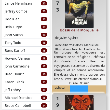
Lance Henriksen
20
Jeffrey Combs
20
Udo Kier
19
Bela Lugosi
19
Bossu de la Morgue, le
John Saxon
18
de
Javier Aguirre
Tony Todd
18
avec
Alberto Dalbes
,
Manuel de
Blas
,
Maria Perschy
,
Paul Naschy
,
Boris Karloff
18
Un groupe de voyageurs est
Rossana Yanni
,
Vic Winner
contraint de se réfugier au château
Howard Vernon
18
du Comte Dracula. Une des
voyageuses succombe au charme du
John Carradine
17
vampire et en tombe amoureuse.
Brad Dourif
16
Elle devra choisir entre garder son
âme ou vivre une éternité d'amour.
Karen Black
15
Durée : 90 min
acheter
Jeff Fahey
15
1973
Michael Ironside
15
Bruce Campbell
14