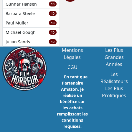
Gunnar Hansen
10
Barbara Steele
10
Paul Muller
10
Michael Gough
10
Julian Sands
10
Mentions
Les Plus
Légales
Grandes
Années
CGU
Les
En tant que
Réalisateurs
Partenaire
Les Plus
Amazon, je
Prolifiques
réalise un
bénéfice sur
les achats
remplissant les
conditions
requises.