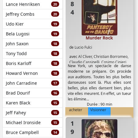
Lance Henriksen
20
Jeffrey Combs
20
Udo Kier
19
Bela Lugosi
19
Murder Rock
John Saxon
18
de
Lucio Fulci
Tony Todd
18
avec
Al Cliver
,
Christian Borromeo
,
Claudio Cassinelli
,
Cosimo Cinieri
,
Boris Karloff
18
New York, un spectacle de danse
Janna Ryan
,
Lucio Fulci
,
Olga
moderne se prépare. On procède
Howard Vernon
Karlatos
,
Ray Lovelock
18
aux auditions. Toutes les plus belles
danseuses sont là. Plus elles sont
John Carradine
17
belles, plus elles dansent bien, plus
Brad Dourif
16
vite elles meurent. En effet, un tueur
les élimine...
Karen Black
15
Durée : 90 min
acheter
Visionner
Jeff Fahey
15
1979
Michael Ironside
15
Bruce Campbell
14