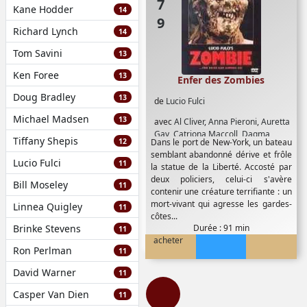
Kane Hodder
14
Richard Lynch
14
Tom Savini
13
Ken Foree
13
Enfer des Zombies
Doug Bradley
13
de
Lucio Fulci
Michael Madsen
13
avec
Al Cliver
,
Anna Pieroni
,
Auretta
Gay
,
Catriona Maccoll
,
Dagma
Tiffany Shepis
12
Dans le port de New-York, un bateau
Lassander
,
Giovanni Frezza
,
Ian
semblant abandonné dérive et frôle
McCulloch
,
Olga Karlatos
,
Paolo
Lucio Fulci
11
la statue de la Liberté. Accosté par
Malco
,
Richard Johnson
,
Stefania D
deux policiers, celui-ci s'avère
Amario
,
Tisa Farrow
Bill Moseley
11
contenir une créature terrifiante : un
mort-vivant qui agresse les gardes-
Linnea Quigley
11
côtes...
Brinke Stevens
Durée : 91 min
11
acheter
Ron Perlman
11
David Warner
11
Casper Van Dien
11