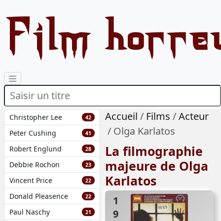
Film horre
Accueil
Films
Acteur
Christopher Lee
42
Olga Karlatos
Peter Cushing
41
La filmographie
Robert Englund
28
majeure de Olga
Debbie Rochon
23
Karlatos
Vincent Price
22
Donald Pleasence
22
1984
Paul Naschy
21