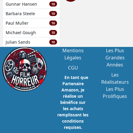
Gunnar Hansen
10
Barbara Steele
10
Paul Muller
10
Michael Gough
10
Julian Sands
10
Mentions
Les Plus
Légales
Grandes
Années
CGU
Les
En tant que
Réalisateurs
Partenaire
Les Plus
Amazon, je
Prolifiques
réalise un
bénéfice sur
les achats
remplissant les
conditions
requises.