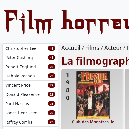
Film horre
Accueil
Films
Acteur
Christopher Lee
42
La filmograp
Peter Cushing
41
Robert Englund
28
1980
Debbie Rochon
23
Vincent Price
22
Donald Pleasence
22
Paul Naschy
21
Lance Henriksen
20
Club des Monstres, le
Jeffrey Combs
20