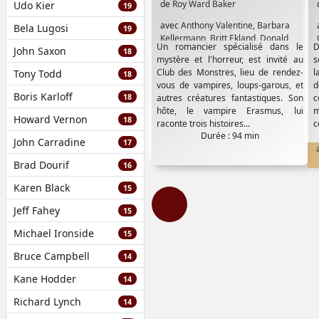
de
Roy Ward Baker
Udo Kier
19
avec
Anthony Valentine
,
Barbara
Bela Lugosi
19
Kellermann
,
Britt Ekland
,
Donald
Un romancier spécialisé dans le
D
John Saxon
Pleasence
,
John Carradine
,
Patrick
18
mystère et l'horreur, est invité au
s
Magee
,
Richard Johnson
,
Simon
Club des Monstres, lieu de rendez-
l
Tony Todd
18
Ward
,
Stuart Whiteman
,
Vincent
vous de vampires, loups-garous, et
d
Price
Boris Karloff
18
autres créatures fantastiques. Son
c
hôte, le vampire Erasmus, lui
m
Howard Vernon
18
raconte trois histoires...
c
Durée : 94 min
John Carradine
17
Brad Dourif
16
Karen Black
15
Jeff Fahey
15
Michael Ironside
15
Bruce Campbell
14
Kane Hodder
14
Richard Lynch
14