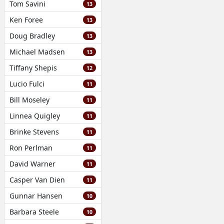
Tom Savini
13
Ken Foree
13
Doug Bradley
13
Michael Madsen
13
Tiffany Shepis
12
Lucio Fulci
11
Bill Moseley
11
Linnea Quigley
11
Brinke Stevens
11
Ron Perlman
11
David Warner
11
Casper Van Dien
11
Gunnar Hansen
10
Barbara Steele
10