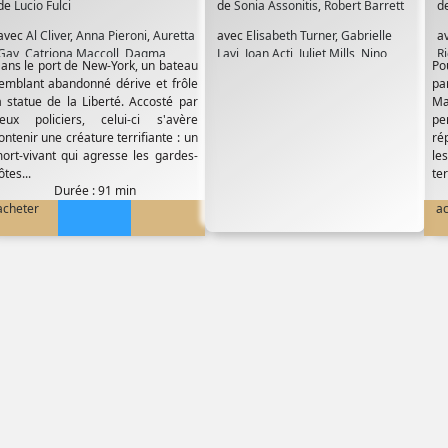
de
Lucio Fulci
de
Sonia Assonitis
,
Robert Barrett
d
avec
Al Cliver
,
Anna Pieroni
,
Auretta
avec
Elisabeth Turner
,
Gabrielle
a
Gay
,
Catriona Maccoll
,
Dagma
Lavi
,
Joan Acti
,
Juliet Mills
,
Nino
R
ans le port de New-York, un bateau
Po
Lassander
,
Giovanni Frezza
,
Ian
Segurini
,
Richard Johnson
emblant abandonné dérive et frôle
pa
McCulloch
,
Olga Karlatos
,
Paolo
a statue de la Liberté. Accosté par
Ma
Malco
,
Richard Johnson
,
Stefania D
eux policiers, celui-ci s'avère
pe
Amario
,
Tisa Farrow
ontenir une créature terrifiante : un
ré
ort-vivant qui agresse les gardes-
le
ôtes...
ter
Durée : 91 min
acheter
a